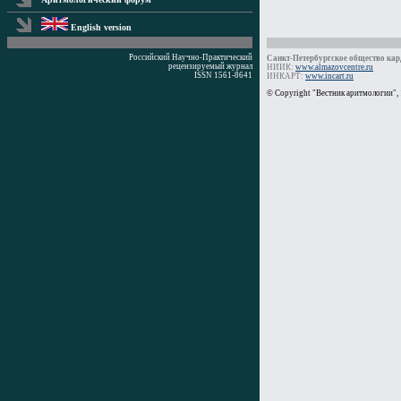
English version
Российский Научно-Практический
Санкт-Петербургское общество кард
рецензируемый журнал
НИИК:
www.almazovcentre.ru
ISSN 1561-8641
ИНКАРТ:
www.incart.ru
Время генерации: 0 мс
© Copyright "Вестник аритмологии",