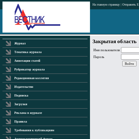
На главную страницу
|
Отправить E
Закрытая область
Журнал
Имя пользователя
Тематика журнала
Пароль
Аннотации статей
Рубрикатор журнала
Редакционная коллегия
Издательство
Подписка
Загрузки
Реклама в журнале
Правила
Требования к публикациям
Аритмологический форум