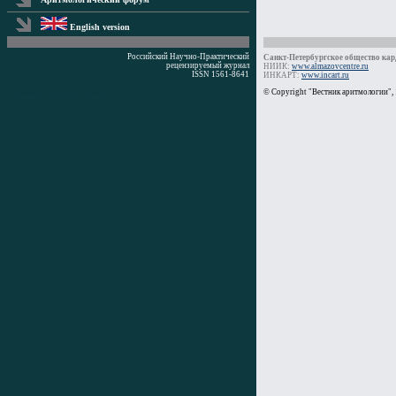
English version
Российский Научно-Практический
Санкт-Петербургское общество кард
рецензируемый журнал
НИИК:
www.almazovcentre.ru
ISSN 1561-8641
ИНКАРТ:
www.incart.ru
Время генерации: 1 мс
© Copyright "Вестник аритмологии",