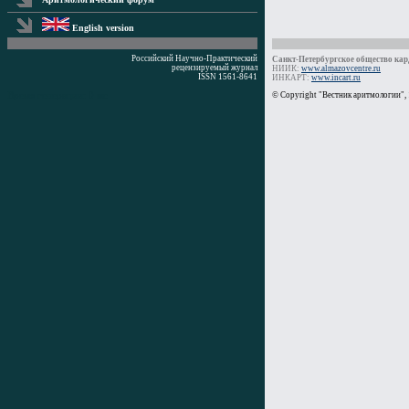
English version
Российский Научно-Практический
Санкт-Петербургское общество кард
рецензируемый журнал
НИИК:
www.almazovcentre.ru
ISSN 1561-8641
ИНКАРТ:
www.incart.ru
Время генерации: 0 мс
© Copyright "Вестник аритмологии",