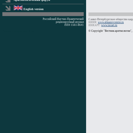
English version
Российский Научно-Практический
Санкт-Петербургское общество кард
рецензируемый журнал
НИИК:
www.almazovcentre.ru
ISSN 1561-8641
ИНКАРТ:
www.incart.ru
Время генерации: 0 мс
© Copyright "Вестник аритмологии",