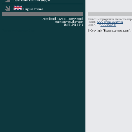
English version
Российский Научно-Практический
Санкт-Петербургское общество кард
рецензируемый журнал
НИИК:
www.almazovcentre.ru
ISSN 1561-8641
ИНКАРТ:
www.incart.ru
Время генерации: 0 мс
© Copyright "Вестник аритмологии",