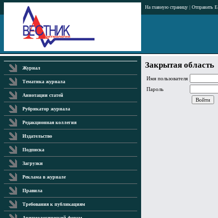
На главную страницу
|
Отправить E
Закрытая область
Журнал
Имя пользователя
Тематика журнала
Пароль
Аннотации статей
Рубрикатор журнала
Редакционная коллегия
Издательство
Подписка
Загрузки
Реклама в журнале
Правила
Требования к публикациям
Аритмологический форум