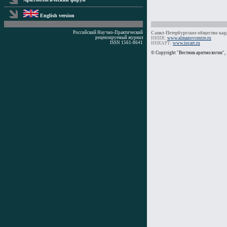
English version
Российский Научно-Практический
Санкт-Петербургское общество кард
рецензируемый журнал
НИИК:
www.almazovcentre.ru
ISSN 1561-8641
ИНКАРТ:
www.incart.ru
Время генерации: 0 мс
© Copyright "Вестник аритмологии",