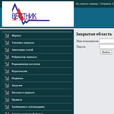
На главную страницу
|
Отправить E
Закрытая область
Журнал
Имя пользователя
Тематика журнала
Пароль
Аннотации статей
Рубрикатор журнала
Редакционная коллегия
Издательство
Подписка
Загрузки
Реклама в журнале
Правила
Требования к публикациям
Аритмологический форум