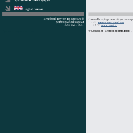
English version
Российский Научно-Практический
Санкт-Петербургское общество кард
рецензируемый журнал
НИИК:
www.almazovcentre.ru
ISSN 1561-8641
ИНКАРТ:
www.incart.ru
Время генерации: 0 мс
© Copyright "Вестник аритмологии",