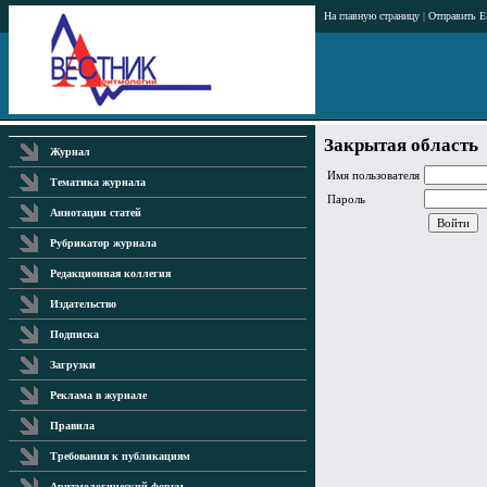
На главную страницу
|
Отправить E
Закрытая область
Журнал
Имя пользователя
Тематика журнала
Пароль
Аннотации статей
Рубрикатор журнала
Редакционная коллегия
Издательство
Подписка
Загрузки
Реклама в журнале
Правила
Требования к публикациям
Аритмологический форум