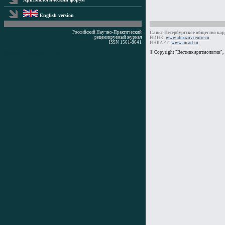
English version
Российский Научно-Практический
Санкт-Петербургское общество кард
рецензируемый журнал
НИИК:
www.almazovcentre.ru
ISSN 1561-8641
ИНКАРТ:
www.incart.ru
Время генерации: 12 мс
© Copyright "Вестник аритмологии",