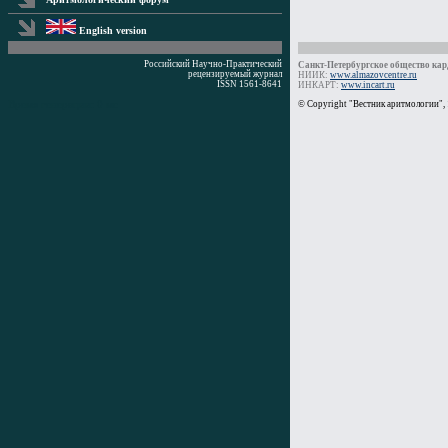
English version
Российский Научно-Практический
Санкт-Петербургское общество кард
рецензируемый журнал
НИИК:
www.almazovcentre.ru
ISSN 1561-8641
ИНКАРТ:
www.incart.ru
Время генерации: 0 мс
© Copyright "Вестник аритмологии",