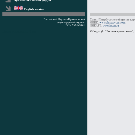
English version
Российский Научно-Практический
Санкт-Петербургское общество кард
рецензируемый журнал
НИИК:
www.almazovcentre.ru
ISSN 1561-8641
ИНКАРТ:
www.incart.ru
Время генерации: 0 мс
© Copyright "Вестник аритмологии",