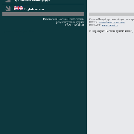
English version
Российский Научно-Практический
Санкт-Петербургское общество кард
рецензируемый журнал
НИИК:
www.almazovcentre.ru
ISSN 1561-8641
ИНКАРТ:
www.incart.ru
Время генерации: 0 мс
© Copyright "Вестник аритмологии",