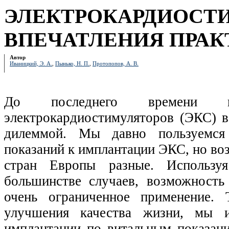
ЭЛЕКТРОКАРДИОСТИМ
ВПЕЧАТЛЕНИЯ ПРАК
Автор
Иваницкий, Э. А.
,
Пынько, Н. П.
,
Протопопов, А. В.
До последнего времени вр
электрокардиостимуляторов (ЭКС) в
дилеммой. Мы давно пользуемс
показаний к имплантации ЭКС, но во
стран Европы разные. Использу
большинстве случаев, возможност
очень ограниченное применение. 
улучшения качества жизни, мы и
имплантации по витальным показани