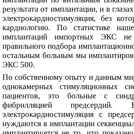
результата от имплантации, и в глаза
электрокардиостимуляция, без кот
кардиологию. По статистике наш
имплантаций импортных ЭКС не
правильного подбора имплантационно
остальным больным мы имплантиров
ЭКС 500.
По собственному опыту и данным мир
однокамерных стимуляционных сис
пациентов, это больные с синд
фибрилляцией предсердий. Б
электрокардиостимуляция с предсе
нуждаются в имплантации секвенциа
имплантируется не то, что показано