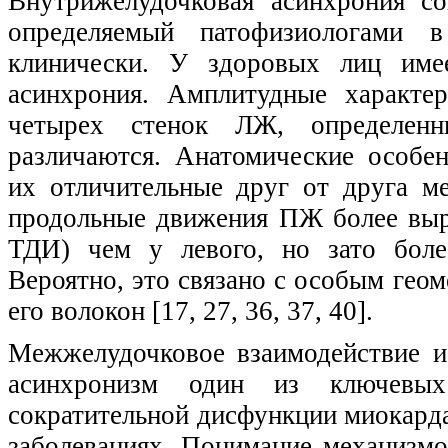
Внутрижелудочковая асинхрония с
определяемый патофизиологами 
клинически. У здоровых лиц имее
асинхрония. Амплитудные характе
четырех стенок ЛЖ, определенн
различаются. Анатомические особе
их отличительные друг от друга м
продольные движения ПЖ более выр
ТДИ) чем у левого, но зато боле
Вероятно, это связано с особым ге
его волокон [17, 27, 36, 37, 40].
Межжелудочковое взаимодействие и
асинхронизм один из ключевы
сократительной дисфункции миокарда
заболеваниях. Понимание механизм