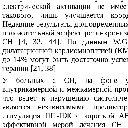
электрической активации не имее
такового, лишь улучшается коор
Недавние результаты долговременны
положительный эффект ресинхрониз
СН [4, 32, 44]. По данным W.Gr
дилатационной кардиомиопатией (К
до 14% могут быть достаточно усп
терапии [21, 38]
У больных с СН, на фоне уве
внутрикамерной и межкамерной пров
что ведет к нарушению систоличе
является независимыми предикто
стимуляция ПП-ПЖ с короткой АВ 
эффективной мерой лечения СН и