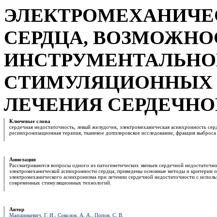
ЭЛЕКТРОМЕХАНИЧЕ
СЕРДЦА, ВОЗМОЖНО
ИНСТРУМЕНТАЛЬНО
СТИМУЛЯЦИОННЫХ 
ЛЕЧЕНИЯ СЕРДЕЧН
Ключевые слова
сердечная недостаточность, левый желудочек, электромеханическая асинхронность сер
ресинхронизационная терапия, тканевое допплеровское исследование, фракция выброса
Аннотация
Рассматриваются вопросы одного из патогенетических звеньев сердечной недостаточно
электромеханической асинхронности сердца; приведены основные методы и критерии 
электромеханического асинхронизма при лечении сердечной недостаточности с исполь
современных стимуляционных технологий.
Автор
Марцинкевич, Г. И.
,
Соколов, А. А.
,
Попов, С. В.