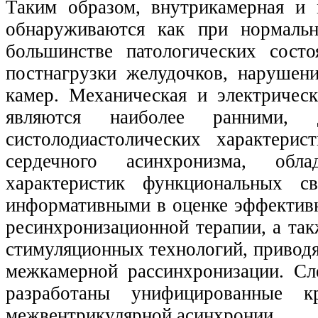
Таким образом, внутрикамерная и 
обнаруживаются как при нормальн
большинстве патологических сост
постнагрузки желудочков, нарушен
камер. Механическая и электрическ
являются наиболее ранними, 
систолодиастолических характери
сердечного асинхронизма, обл
характеристик функциональных с
информативными в оценке эффективн
ресинхронизационной терапии, а та
стимуляционных технологий, привод
межкамерной рассинхронизации. Сл
разработаны унифицированные к
межвентрикулярной асинхронии.