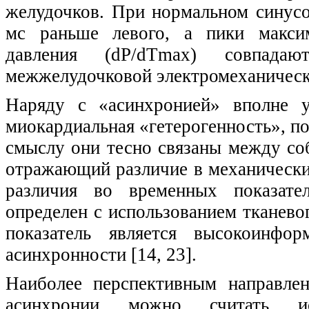
желудочков. При нормальном синус
мс раньше левого, а пики максим
давления (dP/dTmax) совпада
межжелудочковой электромеханическ
Наряду с «асинхронией» вполне у
миокардиальная «гетерогенность», п
смыслу они тесно связаны между соб
отражающий различие в механически
различия во временных показате
определен с использованием тканево
показатель является высокоинфор
асинхронности [14, 23].
Наиболее перспективным направле
асинхронии можно считать исп