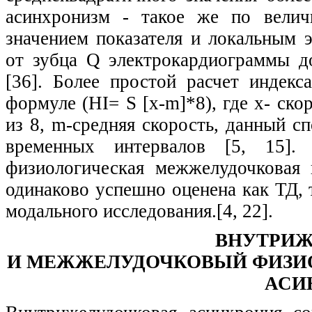
асинхронизм - такое же по велич
значением показателя и локальным 
от зубца Q электрокардиограммы д
[36]. Более простой расчет индек
формуле (HI=
S
[x-m]*8), где х- ск
из 8, m-средняя скорость, данный с
временных интервалов [5, 15].
физиологическая межжелудочковая
одинаково успешно оценена как ТД,
модального исследования.[4, 22].
ВНУТРИ
И МЕЖЖЕЛУДОЧКОВЫЙ ФИЗИ
АСИ