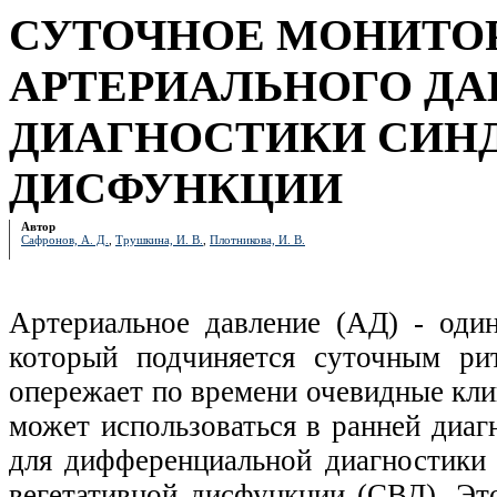
СУТОЧНОЕ МОНИТО
АРТЕРИАЛЬНОГО ДА
ДИАГНОСТИКИ СИН
ДИСФУНКЦИИ
Автор
Сафронов, А. Д.
,
Трушкина, И. В.
,
Плотникова, И. В.
Артериальное давление (АД) - оди
который подчиняется суточным ри
опережает по времени очевидные кли
может использоваться в ранней диагн
для дифференциальной диагностики 
вегетативной дисфункции (СВД). Эт