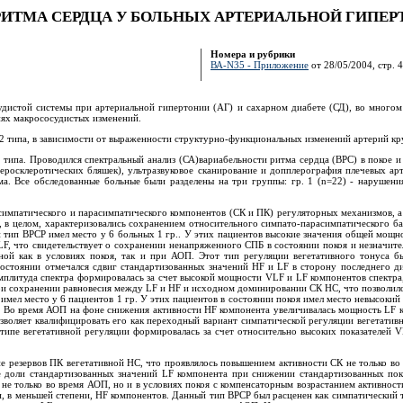
ИТМА СЕРДЦА У БОЛЬНЫХ АРТЕРИАЛЬНОЙ ГИПЕ
Номера и рубрики
ВА-N35 - Приложение
от 28/05/2004, стр. 4
дистой системы при артериальной гипертонии (АГ) и сахарном диабете (СД), во многом
иях макрососудистых изменений.
2 типа, в зависимости от выраженности структурно-функциональных изменений артерий кр
типа. Проводился спектральный анализ (СА)вариабельности ритма сердца (ВРС) в покое и
еросклеротических бляшек), ультразвуковое сканирование и допплерография плечевых а
а. Все обследованные больные были разделены на три группы: гр. 1 (n=22) - нарушени
симпатического и парасимпатического компонентов (СК и ПК) регуляторных механизмов, а
, в целом, характеризовались сохранением относительного симпато-парасимпатического б
тип ВРСР имел место у 6 больных 1 гр.. У этих пациентов высокие значения общей мощно
LF, что свидетельствует о сохранении ненапряженного СПБ в состоянии покоя и незначи
ой как в условиях покоя, так и при АОП. Этот тип регуляции вегетативного тонуса бы
состоянии отмечался сдвиг стандартизованных значений HF и LF в сторону последнего д
мплитуда спектра формировалась за счет высокой мощности VLF и LF компонентов спектра
и сохранении равновесия между LF и HF и исходном доминировании СК НС, что позволило 
имел место у 6 пациентов 1 гр. У этих пациентов в состоянии покоя имел место невысокий
 Во время АОП на фоне снижения активности HF компонента увеличивалась мощность LF к
зволяет квалифицировать его как переходный вариант симпатической регуляции вегетативн
пе вегетативной регуляции формировалась за счет относительно высоких показателей VL
е резервов ПК вегетативной НС, что проявлялось повышением активности СК не только во 
е доли стандартизованных значений LF компонента при снижении стандартизованных по
е только во время АОП, но и в условиях покоя с компенсаторным возрастанием активност
, в меньшей степени, HF компонентов. Данный тип ВРСР был расценен как симпатический 