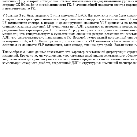
наличием ЭД, у которых исходно значительно повышенный стандартизованный уровень м
сторону СК НС на фоне низкой активности ГК. Значения общей мощности спектра формир
и незначительного ГК.
У больных 3 гр. было выделено 3 типа нарушений ВРСР. Для всех этих типов было хара
которых было характерно снижение исходно высоких стандартизованных значений LF ком
LF компонентов спектра в исходе и доминирующей мощности VLF диапазона во время 
стандартизованных значений LF компонента при АОП указывают на истощение резерва 
регуляции был характерен для 15 больных 3 гр., у которых в исходном состоянии име
мощности, что свидетельствует о существенном снижении резерва реактивности вегет
АОП, что свидетельствует о напряженном ГК. Восьмой, гуморальный истощенный тип рег
истощение и СК, и ПК. Несмотря на то, что активность VLF компонента была выше мощ
основном из мощности VLF компонента, как в исходе, так и на ортопробе. Большинство
Таким образом, наши данные показывают, что характер вегетативной дизрегуляции серде
изменений. Кроме того, мы установили, что, латентная дисфункция вегетативного обесп
эндотелиальной дисфункции уже в состоянии покоя определяется значительное повышение
компенсации сахарного диабета, атерогенной ДЛП и структурных изменений магистральн