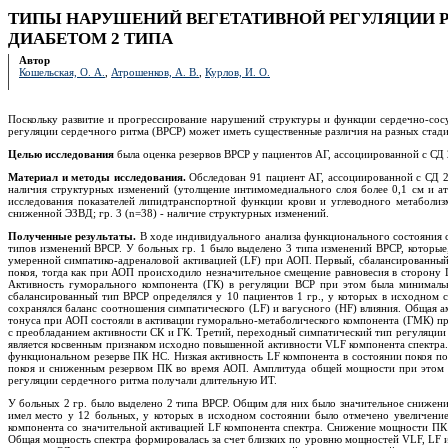
ТИПЫ НАРУШЕНИЙ ВЕГЕТАТИВНОЙ РЕГУЛЯЦИИ Р
ДИАБЕТОМ 2 ТИПА
Автор
Кошельская, О. А.
,
Атрошенков, А. В.
,
Курлов, И. О.
Поскольку развитие и прогрессирование нарушений структуры и функции сердечно-сосу
регуляции сердечного ритма (ВРСР) может иметь существенные различия на разных стад
Целью исследования
была оценка резервов ВРСР у пациентов АГ, ассоциированной с СД 
Материал и методы исследования.
Обследован 91 пациент АГ, ассоциированной с СД 2 
наличия структурных изменений (утолщение интимомедиального слоя более 0,1 см и ат
исследования показателей липидтранспортной функции крови и углеводного метаболизм
сниженной ЭЗВД; гр. 3 (n=38) - наличие структурных изменений.
Полученные результаты.
В ходе индивидуального анализа функционального состояния 
типов изменений ВРСР. У больных гр. 1 было выделено 3 типа изменений ВРСР, которые
умеренной симпатико-адреналовой активацией (LF) при АОП. Первый, сбалансированный 
покоя, тогда как при АОП происходило незначительное смещение равновесия в сторону 
Активность гуморального компонента (ГК) в регуляции ВСР при этом была минимальн
сбалансированный тип ВРСР определялся у 10 пациентов 1 гр., у которых в исходном 
сохранялся баланс соотношения симпатического (LF) и вагусного (HF) влияния. Общая а
тонуса при АОП состояли в активации гуморально-метаболического компонента (ГМК) пр
с преобладанием активности СК и ГК. Третий, переходный симпатический тип регуляции 
является косвенным признаком исходно повышенной активности VLF компонента спектра.
функциональном резерве ПК НС. Низкая активность LF компонента в состоянии покоя по
покоя и сниженным резервом ПК во время АОП. Амплитуда общей мощности при этом ти
регуляции сердечного ритма получали длительную ИТ.
У больных 2 гр. было выделено 2 типа ВРСР. Общим для них было значительное снижени
имел место у 12 больных, у которых в исходном состоянии было отмечено увеличени
компонента со значительной активацией LF компонента спектра. Снижение мощности ПК н
Общая мощность спектра формировалась за счет близких по уровню мощностей VLF, LF и