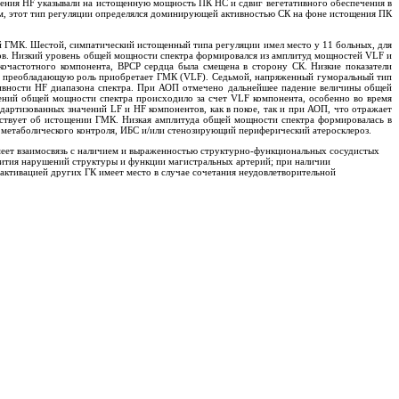
ения HF указывали на истощенную мощность ПК НС и сдвиг вегетативного обеспечения в
ом, этот тип регуляции определялся доминирующей активностью СК на фоне истощения ПК
й ГМК. Шестой, симпатический истощенный типа регуляции имел место у 11 больных, для
тов. Низкий уровень общей мощности спектра формировался из амплитуд мощностей VLF и
очастотного компонента, ВРСР сердца была смещена в сторону СК. Низкие показатели
ОП преобладающую роль приобретает ГМК (VLF). Седьмой, напряженный гуморальный тип
ктивности HF диапазона спектра. При АОП отмечено дальнейшее падение величины общей
ений общей мощности спектра происходило за счет VLF компонента, особенно во время
артизованных значений LF и HF компонентов, как в покое, так и при АОП, что отражает
льствует об истощении ГМК. Низкая амплитуда общей мощности спектра формировалась в
 метаболического контроля, ИБС и/или стенозирующий периферический атеросклероз.
имеет взаимосвязь с наличием и выраженностью структурно-функциональных сосудистых
звития нарушений структуры и функции магистральных артерий; при наличии
активацией других ГК имеет место в случае сочетания неудовлетворительной