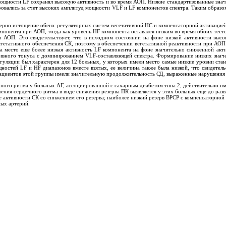
ощности LF сохранял высокую активность и во время АОП. Низкие стандартизованные знач
овались за счет высоких амплитуд мощности VLF и LF компонентов спектра. Таким образ
ктерно истощение обеих регуляторных систем вегетативной НС и компенсаторной активацие
понента при АОП, тогда как уровень HF компонента оставался низким во время обоих тес
АОП. Это свидетельствует, что в исходном состоянии на фоне низкой активности высок
вегетативного обеспечения СК, поэтому в обеспечении вегетативной реактивности при А
ла место еще более низкая активность LF компонента на фоне значительно сниженной а
ативного тонуса с доминированием VLF-составляющей спектра. Формирование низких знач
уляции был характерен для 12 больных, у которых имели место самые низкие уровни станд
ностей LF и HF диапазонов вместе взятых, ее величина также была низкой, что свидете
 пациентов этой группы имели значительную продолжительность СД, выраженные нарушения
чного ритма у больных АГ, ассоциированной с сахарным диабетом типа 2, действительно 
ечения сердечного ритма в виде снижения резерва ПК выявляется у этих больных еще до ра
 активности СК со снижением его резерва; наиболее низкий резерв ВРСР с компенсаторной 
ых артерий.