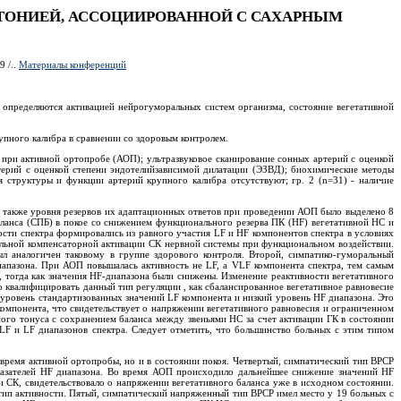
РТОНИЕЙ, АССОЦИИРОВАННОЙ С САХАРНЫМ
9 /..
Материалы конференций
 определяются активацией нейрогуморальных систем организма, состояние вегетативной
упного калибра в сравнении со здоровым контролем.
 при активной ортопробе (АОП); ультразвуковое сканирование сонных артерий с оценкой
ртерий с оценкой степени эндотелийзависимой дилатации (ЭЗВД); биохимические методы
я структуры и функции артерий крупного калибра отсутствуют; гр. 2 (n=31) - наличие
 также уровня резервов их адаптационных ответов при проведении АОП было выделено 8
аланса (СПБ) в покое со снижением функционального резерва ПК (HF) вегетативной НС и
сти спектра формировались из равного участия LF и HF компонентов спектра в условиях
тельной компенсаторной активации СК нервной системы при функциональном воздействии.
л аналогичен таковому в группе здорового контроля. Второй, симпатико-гуморальный
иапазона. При АОП повышалась активность не LF, а VLF компонента спектра, тем самым
, тогда как значения HF-диапазона были снижены. Изменение реактивности вегетативного
квалифицировать данный тип регуляции , как сбалансированное вегетативное равновесие
 уровень стандартизованных значений LF компонента и низкий уровень HF диапазона. Это
омпонента, что свидетельствует о напряжении вегетативного равновесия и ограниченном
ого тонуса с сохранением баланса между звеньями НС за счет активации ГК в состоянии
F и LF диапазонов спектра. Следует отметить, что большинство больных с этим типом
время активной ортопробы, но и в состоянии покоя. Четвертый, симпатический тип ВРСР
казателей HF диапазона. Во время АОП происходило дальнейшее снижение значений HF
и СК, свидетельствовало о напряжении вегетативного баланса уже в исходном состоянии.
тип активности. Пятый, симпатический напряженный тип ВРСР имел место у 19 больных с