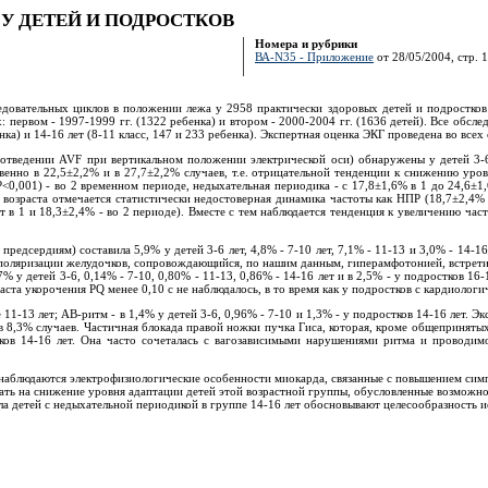
У ДЕТЕЙ И ПОДРОСТКОВ
Номера и рубрики
ВА-N35 - Приложение
от 28/05/2004, стр. 1
едовательных циклов в положении лежа у 2958 практически здоровых детей и подростков
ервом - 1997-1999 гг. (1322 ребенка) и втором - 2000-2004 гг. (1636 детей). Все обследо
бенка) и 14-16 лет (8-11 класс, 147 и 233 ребенка). Экспертная оценка ЭКГ проведена во все
отведении AVF при вертикальном положении электрической оси) обнаружены у детей 3-6 
енно в 22,5±2,2% и в 27,7±2,2% случаев, т.е. отрицательной тенденции к снижению уров
P<0,001) - во 2 временном периоде, недыхательная периодика - с 17,8±1,6% в 1 до 24,6±1
озраста отмечается статистически недостоверная динамика частоты как НПР (18,7±2,4% в 
ет в 1 и 18,3±2,4% - во 2 периоде). Вместе с тем наблюдается тенденция к увеличению час
редсердиям) составила 5,9% у детей 3-6 лет, 4,8% - 7-10 лет, 7,1% - 11-13 и 3,0% - 14-1
ляризации желудочков, сопровождающийся, по нашим данным, гиперамфотонией, встретился в
7% у детей 3-6, 0,14% - 7-10, 0,80% - 11-13, 0,86% - 14-16 лет и в 2,5% - у подростков 1
зраста укорочения PQ менее 0,10 с не наблюдалось, в то время как у подростков с кардиоло
11-13 лет; АВ-ритм - в 1,4% у детей 3-6, 0,96% - 7-10 и 1,3% - у подростков 14-16 лет. Э
- в 8,3% случаев. Частичная блокада правой ножки пучка Гиса, которая, кроме общеприняты
тков 14-16 лет. Она часто сочеталась с вагозависимыми нарушениями ритма и проводим
 наблюдаются электрофизиологические особенности миокарда, связанные с повышением симп
ывать на снижение уровня адаптации детей этой возрастной группы, обусловленные возможн
сла детей с недыхательной периодикой в группе 14-16 лет обосновывают целесообразность