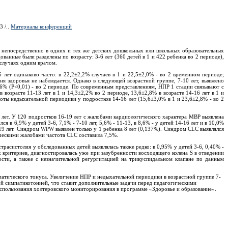
3 /..
Материалы конференций
 непосредственно в одних и тех же детских дошкольных или школьных образовательных
ванные были разделены по возрасту: 3-6 лет (360 детей в 1 и 422 ребенка во 2 периоде),
х случаях одним врачом.
лет одинаково часто: в 22,2±2,2% случаев в 1 и 22,5±2,0% - во 2 временном периоде;
ня здоровья не наблюдается. Однако в следующей возрастной группе, 7-10 лет, выявлено
,6% (P<0,01) - во 2 периоде. По современным представлениям, НПР 1 стадии связывают с
возрасте 11-13 лет в 1 и 14,3±2,2% во 2 периоде, 13,6±2,8% в возрасте 14-16 лет в 1 и
тоты недыхательной периодики у подростков 14-16 лет (15,6±3,0% в 1 и 23,6±2,8% - во 2
6 лет. У 120 подростков 16-19 лет с жалобами кардиологического характера МВР выявлена
 6,9% у детей 3-6, 7,1% - 7-10 лет, 5,6% - 11-13, в 8,6% - у детей 14-16 лет и в 10,0%
6-19 лет. Синдром WPW выявлен только у 1 ребенка 8 лет (0,137%). Синдром CLC выявлялся
гическими жалобами частота CLC составила 7,5%.
кстрасистолия у обследованных детей выявлялась также редко: в 0,95% у детей 3-6, 0,40% -
х критериев, диагностировалась уже при зазубренности восходящего колена S в отведении
ости, а также с незначительной регургитацией на трикуспидальном клапане по данным
атического тонуса. Увеличение НПР и недыхательной периодики в возрастной группе 7-
ой симпатикотонией, что ставит дополнительные задачи перед педагогическими
 использования холтеровского мониторирования в программе «Здоровье и образование».