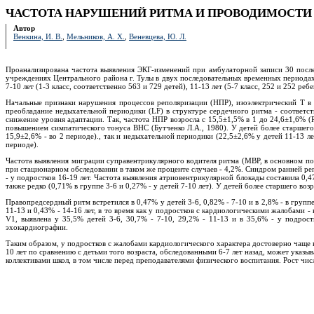
ЧАСТОТА НАРУШЕНИЙ РИТМА И ПРОВОДИМОСТИ 
Автор
Венкина, И. В.
,
Мельников, А. Х.
,
Веневцева, Ю. Л.
Проанализирована частота выявления ЭКГ-изменений при амбулаторной записи 30 посл
учреждениях Центрального района г. Тулы в двух последовательных временных периодах: п
7-10 лет (1-3 класс, соответственно 563 и 729 детей), 11-13 лет (5-7 класс, 252 и 252 ре
Начальные признаки нарушения процессов реполяризации (НПР), изоэлектрический Т в 
преобладание недыхательной периодики (LF) в структуре сердечного ритма - соответств
снижение уровня адаптации. Так, частота НПР возросла с 15,5±1,5% в 1 до 24,6±1,6% (
повышением симпатического тонуса ВНС (Бутченко Л.А., 1980). У детей более старшего в
15,9±2,6% - во 2 периоде)., так и недыхательной периодики (22,5±2,6% у детей 11-13 л
периоде).
Частота выявления миграции суправентрикулярного водителя ритма (МВР, в основном по п
при стационарном обследовании в таком же проценте случаев - 4,2%. Синдром ранней репо
- у подростков 16-19 лет. Частота выявления атриовентрикулярной блокады составила 0,4
также редко (0,71% в группе 3-6 и 0,27% - у детей 7-10 лет). У детей более старшего во
Правопредсердный ритм встретился в 0,47% у детей 3-6, 0,82% - 7-10 и в 2,8% - в группе 
11-13 и 0,43% - 14-16 лет, в то время как у подростков с кардиологическими жалобами 
V1, выявлена у 35,5% детей 3-6, 30,7% - 7-10, 29,2% - 11-13 и в 35,6% - у подрос
эхокардиографии.
Таким образом, у подростков с жалобами кардиологического характера достоверно чаще
10 лет по сравнению с детьми того возраста, обследованными 6-7 лет назад, может указ
коллективами школ, в том числе перед преподавателями физического воспитания. Рост чи