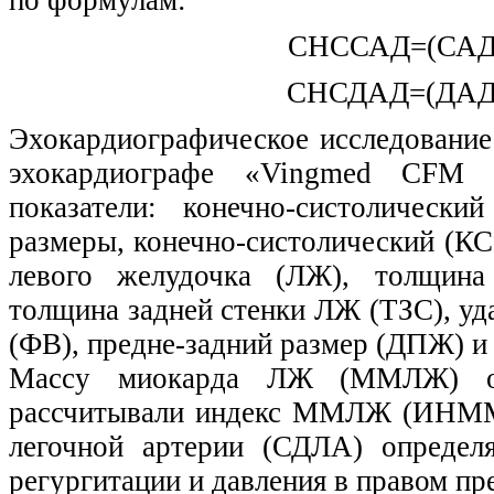
СНССАД=(САД
СНСДАД=(ДАД
Эхокардиографическое исследование
эхокардиографе «Vingmed CFM 
показатели: конечно-систолическ
размеры, конечно-систолический (К
левого желудочка (ЛЖ), толщина
толщина задней стенки ЛЖ (ТЗС), у
(ФВ), предне-задний размер (ДПЖ) и
Массу миокарда ЛЖ (ММЛЖ) опр
рассчитывали индекс ММЛЖ (ИНММ)
легочной артерии (СДЛА) определ
регургитации и давления в правом пр