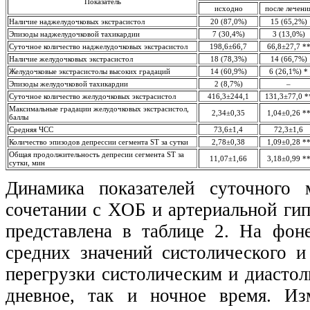
Показатель
исходно
после лечени
Наличие наджелудочковых экстрасистол
20 (87,0%)
15 (65,2%)
Эпизоды наджелудочковой тахикардии
7 (30,4%)
3 (13,0%)
Суточное количество наджелудочковых экстрасистол
198,6±66,7
66,8±27,7 *
Наличие желудочковых экстрасистол
18 (78,3%)
14 (66,7%)
Желудочковые экстрасистолы высоких градаций
14 (60,9%)
6 (26,1%) *
Эпизоды желудочковой тахикардии
2 (8,7%)
–
Суточное количество желудочковых экстрасистол
416,3±244,1
131,3±77,0 *
Максимальные градации желудочковых экстрасистол,
2,34±0,35
1,04±0,26 *
баллы
Средняя ЧСС
73,6±1,4
72,3±1,6
Количество эпизодов депрессии сегмента ST за сутки
2,78±0,38
1,09±0,28 *
Общая продолжительность депресии сегмента ST за
11,07±1,66
3,18±0,99 *
сутки, мин
Динамика показателей суточног
сочетании с ХОБ и артериальной гип
представлена в таблице 2. На фон
средних значений систолического 
перегрузки систолическим и диастол
дневное, так и ночное время. Из