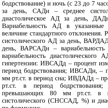
бодрствование) и ночь (с 23 до 7 ча
за день, САДн – среднее систо
диастолическое АД за день, ДАДн
Вариабельность АД в указанные 
величине стандартного отклонения. 
систолического АД за день, ВАРДАД
день, ВАРСАДн – вариабельность
вариабельность диастолического 
гипертензии: ИВСАДд – процент из
период бодрствования; ИВСАДн, –
мм рт.ст. в период сна; ИВДАДд – 
рт.ст. в период бодрствовани
превышающих 80 мм рт.ст. в п
систолического (СНССАД, %) и ди
по формулам: