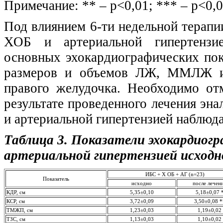
Примечание: ** – р<0,01; *** – р<0,
Под влиянием 6-ти недельной терапи
ХОБ и артериальной гипертензие
основных эхокардиографических пок
размеров и объемов ЛЖ, ММЛЖ и 
правого желудочка. Необходимо о
результате проведенного лечения эн
и артериальной гипертензией наблюд
Таблица 3. Показатели эхокардиогр
артериальной гипертензией исходн
ИБС + Х ОБ + АГ (n=23)
Показатель
исходно
после лечен
КДР, см
5,35±0,10
5,18±0,07 
КСР, см
3,72±0,09
3,50±0,08 *
ТМЖП, см
1,23±0,03
1,19±0,02
ТЗС, см
1,13±0,03
1,10±0,02