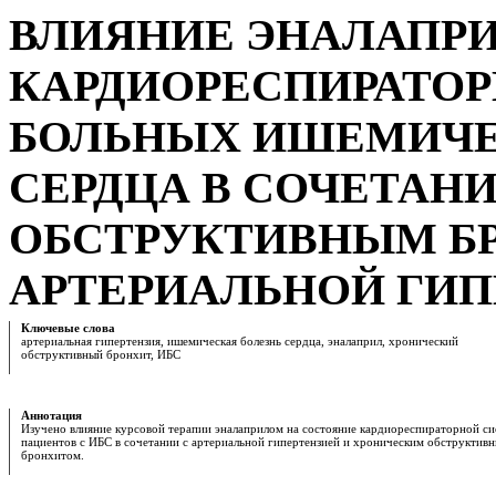
ВЛИЯНИЕ ЭНАЛАПРИ
КАРДИОРЕСПИРАТО
БОЛЬНЫХ ИШЕМИЧЕ
СЕРДЦА В СОЧЕТАН
ОБСТРУКТИВНЫМ Б
АРТЕРИАЛЬНОЙ ГИП
Ключевые слова
артериальная гипертензия, ишемическая болезнь сердца, эналаприл, хронический
обструктивный бронхит, ИБС
Аннотация
Изучено влияние курсовой терапии эналаприлом на состояние кардиореспираторной си
пациентов с ИБС в сочетании с артериальной гипертензией и хроническим обструктив
бронхитом.