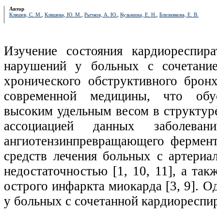
Автор
Кляшев, С. М.
,
Кляшева, Ю. М.
,
Рычков, А. Ю.
,
Кузьмина, Е. Н.
,
Близнякова, Е. В.
Изучение состояния кардиореспир
нарушений у больных с сочетани
хронического обструктивного брон
современной медицины, что обус
высоким удельным весом в структуре
ассоциацией данных заболева
ангиотензинпревращающего фермент
средств лечения больных с артериа
недостаточностью [1, 10, 11], а та
острого инфаркта миокарда [3, 9]. 
у больных с сочетанной кардиореспи