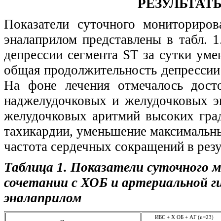
РЕЗУЛЬТАТ
Показатели суточного мониториро
эналаприлом представлены в табл. 1
депрессии сегмента ST за сутки умен
общая продолжительность депрессии –
На фоне лечения отмечалось дост
наджелудочковых и желудочковых эк
желудочковых аритмий высоких град
тахикардии, уменьшение максимальн
частота сердечных сокращений в резу
Таблица 1. Показатели суточного 
сочетании с ХОБ и артериальной ги
эналаприлом
ИБС + Х ОБ + АГ (n=23)