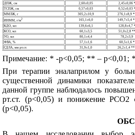
ДПЖ, см
2,60±0,05
2,45±0,06 
ТСПЖ, см
0,57±0,03
0,52±0,03 
ММЛЖ, г
305,2±10,9
276,1±8,9 *
2
165,1±6,0
149,7±5,4 *
ИНММ, г/м
КДО, мл
139,6±6,1
128,8±4,7 
КСО, мл
60,1±3,5
51,0±2,8 *
УО, мл
80,1±4,4
78,2±3,9
ФВА, %
57,1±1,6
60,5±1,6 *
СДЛА, мм рт.ст.
31,9±1,0
26,2±1,4 **
Примечание: * -р<0,05; ** – р<0,01; 
При терапии эналаприлом у больн
существенной динамики показател
данной группе наблюдалось повышени
рт.ст. (p<0,05) и понижение РСО2 с
(p<0,05).
ОБ
В нашем исследовании выбор эна