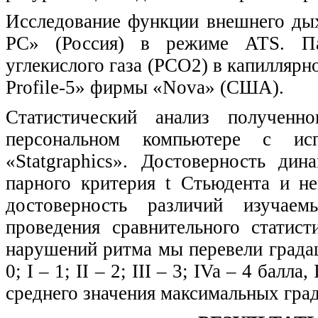
Исследование функции внешнего дых
РС» (Россия) в режиме ATS. Па
углекислого газа (РСО2) в капиллярн
Profile-5» фирмы «Nova» (США).
Статистический анализ полученн
персональном компьютере с исп
«Statgraphics». Достоверность ди
парного критерия t Стьюдента и не
достоверность различий изучае
проведения сравнительного статис
нарушений ритма мы перевели градац
0; I – 1; II – 2; III – 3; IVa – 4 ба
среднего значения максимальных гра