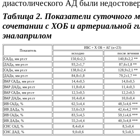
диастолического АД были недостове
Таблица 2. Показатели суточного 
сочетании с ХОБ и артериальной ги
эналаприлом
ИБС + Х ОБ + АГ (n=23)
Показатель
исходно
после лечения
САДд, мм рт.ст
150,6±2,5
140,8±2,2 **
ДАДд, мм рт.ст
93,2±1,7
87,6±1,8 **
САДн, мм рт.ст
138,0±2,4
128,9±2,1 **
ДАДн, мм рт.ст
84,8±1,8
79,2±1,7 **
ВАР САДд, мм рт.ст
14,4±0,5
14,0±0,5
ВАР ДАДд, мм рт.ст
11,8±0,4
11,4±0,3
ВАР САДн, мм рт.ст
12,5±0,5
12,2±0,5
ВАР ДАДн, мм рт.ст
10,4±0,4
10,0±0,4
ИВ САДд, %
62,5±4,4
48,5±4,6 ***
ИВ ДАДд, %
53,6±3,9
42,4±4,2 ***
ИВ САДн, %
83,5±4,5
59,1±4,6 ***
ИВ ДАДн, %
55,2±4,4
40,3±4,8 ***
СНС САД, %
8,4±0,4
8,5±0,4
СНС ДАД, %
9,0±0,6
9,5±0,5