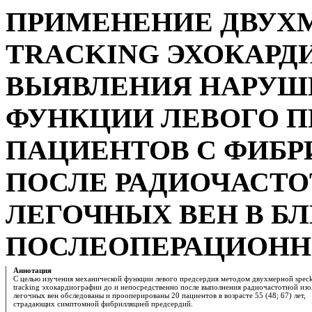
ПРИМЕНЕНИЕ ДВУХМ
TRACKING ЭХОКАРД
ВЫЯВЛЕНИЯ НАРУШЕ
ФУНКЦИИ ЛЕВОГО П
ПАЦИЕНТОВ С ФИБР
ПОСЛЕ РАДИОЧАСТ
ЛЕГОЧНЫХ ВЕН В 
ПОСЛЕОПЕРАЦИОНН
Аннотация
С целью изучения механической функции левого предсердия методом двухмерной speck
tracking эхокардиографии до и непосредственно после выполнения радиочастотной из
легочных вен обследованы и прооперированы 20 пациентов в возрасте 55 (48; 67) лет,
страдающих симптомной фибрилляцией предсердий.