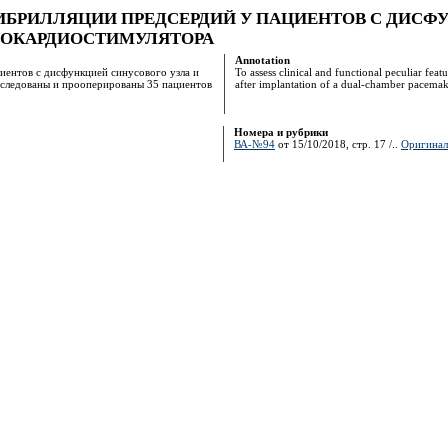
РИЛЛЯЦИИ ПРЕДСЕРДИЙ У ПАЦИЕНТОВ С ДИСФУН
РОКАРДИОСТИМУЛЯТОРА
Annotation
иентов с дисфункцией синусового узла и
To assess clinical and functional peculiar feat
бследованы и прооперированы 35 пациентов
after implantation of a dual‑chamber pacemak
Номера и рубрики
ВА-№94
от 15/10/2018, стр. 17 /..
Оригинал