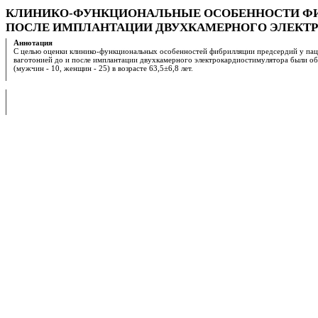
КЛИНИКО-ФУНКЦИОНАЛЬНЫЕ ОСОБЕННОСТИ ФИБ
ПОСЛЕ ИМПЛАНТАЦИИ ДВУХКАМЕРНОГО ЭЛЕКТ
Аннотация
С целью оценки клинико-функциональных особенностей фибрилляции предсердий у пац
ваготонией до и после имплантации двухкамерного электрокардиостимулятора были о
(мужчин - 10, женщин - 25) в возрасте 63,5±6,8 лет.