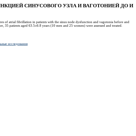
КЦИЕЙ СИНУСОВОГО УЗЛА И ВАГОТОНИЕЙ ДО И
ures of atrial fibrillation in patients with the sinus node dysfunction and vagotonia before and
er, 35 patients aged 63.5±6.8 years (10 men and 25 women) were assessed and treated.
ьные исследования