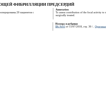
УЮЩЕЙ ФИБРИЛЛЯЦИИ ПРЕДСЕРДИЙ
Annotation
ооперированы 20 пациентов с
To assess contribution of the focal activity to 
surgically treated.
Номера и рубрики
ВА-№93
от 15/07/2018, стр. 30 /..
Оригинал