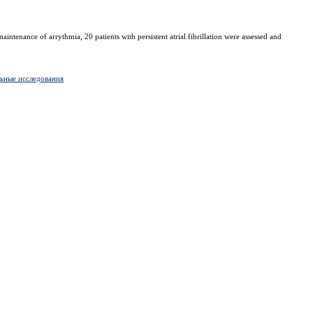
maintenance of arrythmia, 20 patients with persistent atrial fibrillation were assessed and
ьные исследования