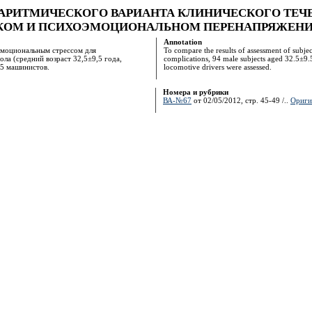
РИТМИЧЕСКОГО ВАРИАНТА КЛИНИЧЕСКОГО ТЕЧ
КОМ И ПСИХОЭМОЦИОНАЛЬНОМ ПЕРЕНАПРЯЖЕН
Annotation
оэмоциональным стрессом для
To compare the results of assessment of subjec
ла (средний возраст 32,5±9,5 года,
complications, 94 male subjects aged 32.5±9.5
55 машинистов.
locomotive drivers were assessed.
Номера и рубрики
ВА-№67
от 02/05/2012, стр. 45-49 /..
Ориги