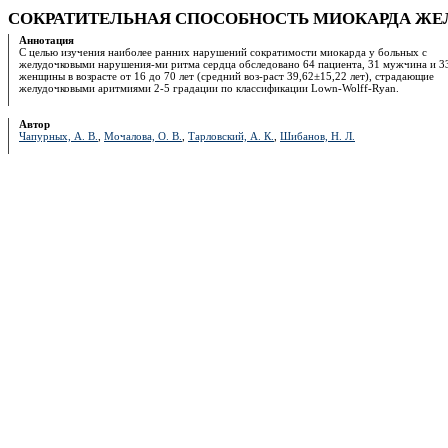
СОКРАТИТЕЛЬНАЯ СПОСОБНОСТЬ МИОКАРДА Ж
Аннотация
С целью изучения наиболее ранних нарушений сократимости миокарда у больных с
желудочковыми нарушения-ми ритма сердца обследовано 64 пациента, 31 мужчина и 3
женщины в возрасте от 16 до 70 лет (средний воз-раст 39,62±15,22 лет), страдающие
желудочковыми аритмиями 2-5 градации по классификации Lown-Wolff-Ryan.
Автор
Чапурных, А. В.
,
Мочалова, О. В.
,
Тарловский, А. К.
,
Шибанов, Н. Л.