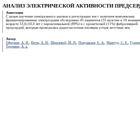
АНАЛИЗ ЭЛЕКТРИЧЕСКОЙ АКТИВНОСТИ ПРЕДСЕР
Аннотация
С целью изучения спектрального анализа и регистрации зон с наличием комплексных
фракционированных электрограмм обследовано 45 пациентов (35 мужчин и 10 женщин
возрасте 53,6±10,4 лет с пароксизмальной (89%) и с хронической (11%) фибрилляцией
предсердий, которым проводилась радиочастотная изоляция устьев легочных вен.
Автор
Оферкин, А. И.
,
Петш, А. И.
,
Шпилевой, М. П.
,
Покушалов, Е. А.
,
Мамчур, С. Е.
,
Гущин,
Терешин, А. а.