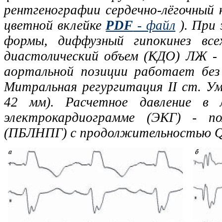
рентгенографии сердечно-лёгочный 
цветной вклейке
PDF
- файл
). При 
формы, диффузный гипокинез вс
диастолический объем (КДО) ЛЖ - 
аортальной позиции работает без
Митральная регургитация II ст. Уме
42 мм). Расчетное давление в
электрокардиограмме (ЭКГ) - п
(ПБЛНПГ) с продолжительностью QRS