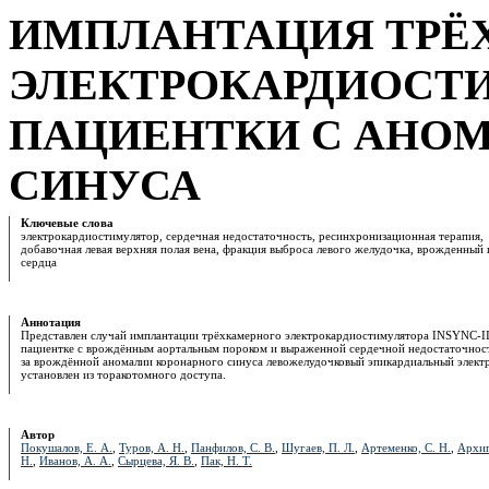
ИМПЛАНТАЦИЯ ТРЁ
ЭЛЕКТРОКАРДИОСТИ
ПАЦИЕНТКИ С АНО
СИНУСА
Ключевые слова
электрокардиостимулятор, сердечная недостаточность, ресинхронизационная терапия,
добавочная левая верхняя полая вена, фракция выброса левого желудочка, врожденный
сердца
Аннотация
Представлен случай имплантации трёхкамерного электрокардиостимулятора INSYNC-II
пациентке с врождённым аортальным пороком и выраженной сердечной недостаточност
за врождённой аномалии коронарного синуса левожелудочковый эпикардиальный элект
установлен из торакотомного доступа.
Автор
Покушалов, Е. А.
,
Туров, А. Н.
,
Панфилов, С. В.
,
Шугаев, П. Л.
,
Артеменко, С. Н.
,
Архип
Н.
,
Иванов, А. А.
,
Сырцева, Я. В.
,
Пак, Н. Т.