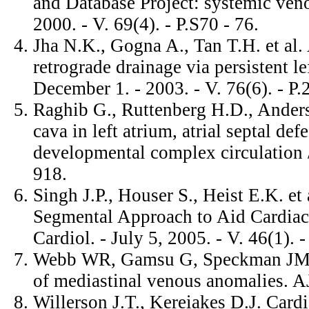
and Database Project: systemic veno
2000. - V. 69(4). - P.S70 - 76.
Jha N.K., Gogna A., Tan T.H. et al.
retrograde drainage via persistent le
December 1. - 2003. - V. 76(6). - P.
Raghib G., Ruttenberg H.D., Anderso
cava in left atrium, atrial septal de
developmental complex circulation //
918.
Singh J.P., Houser S., Heist E.K. 
Segmental Approach to Aid Cardiac 
Cardiol. - July 5, 2005. - V. 46(1). -
Webb WR, Gamsu G, Speckman JM e
of mediastinal venous anomalies. 
Willerson J.T., Kereiakes D.J. Car