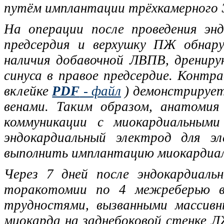
путём имплантации трёхкамерного Э
На операции после проведения эн
предсердия и верхушку ПЖ обнару
наличия добавочной ЛВПВ, дрениру
синуса в правое предсердие. Контр
вклейке
PDF
- файл
) демонстрирует
венами. Таким образом, анатомия
коммуникации с миокардиальными
эндокардиальный электрод для э
выполнить имплантацию миокардиал
Через 7 дней после эндокардиаль
торакотомии по 4 межреберью в
трудностями, вызванными массивн
миокарда на заднебоковой стенке Л