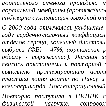
аортального стеноза проведено т
аортальной мембраны (протяжённос
тубулярно суживающих выходной от
С 2000 года отмечалось ухудшение
году сердечно-лёгочный коэффицие
отделов сердца, конечный диастол
выброса (ФВ) - 47%, аортальная ре
объёму - выраженная). Явления 
явились показаниями к повторной о
выполнено протезированию аорт
пластика корня аорты по Никсу и
ксеноперикарда. Послеоперационный
Повторно поступила в НИИПК с
физической нагрузке, сопро