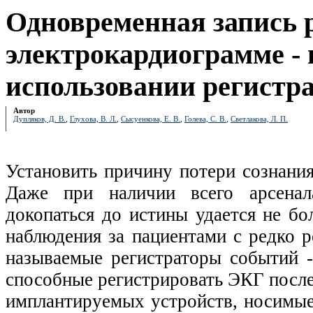
Одновременная запись р
электрокардиограмме -
использовании регистр
Автор
Дупляков, Д. В.
,
Глухова, В. Л.
,
Сысуенкова, Е. В.
,
Голева, С. В.
,
Светлакова, Л. П.
Установить причину потери сознания
Даже при наличии всего арсенал
докопаться до истины удается не бо
наблюдения за пациентами с редко
называемые регистраторы событий 
способные регистрировать ЭКГ после
имплантируемых устройств, носимые