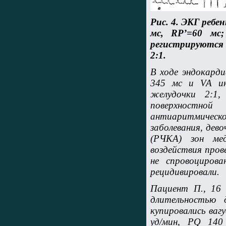
Рис. 4. ЭКГ ребе
мс, RP’=60 мс;
регистрируются 
2:1.
В ходе эндокард
345 мс и VA ин
желудочки 2:1,
поверхностно
антиаритмическ
заболевания, дев
(РЧКА) зон мед
воздействия пров
не спровоциров
рецидивировали.
Пациент П., 16
длительностью 
купировались ваг
уд/мин, PQ 140