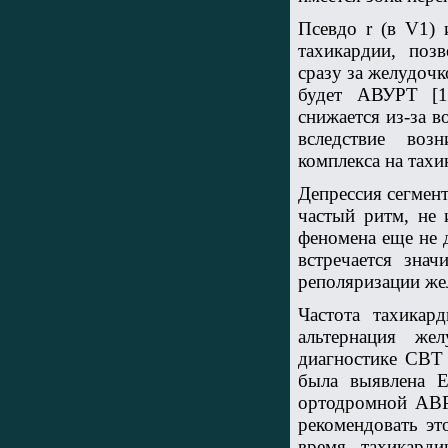
Псевдо r (в V1) 
тахикардии, поз
сразу за желудоч
будет АВУРТ [1,
снижается из-за 
вследствие воз
комплекса на тахи
Депрессия сегмент
частый ритм, не
феномена еще не 
встречается зна
реполяризации же
Частота тахикар
альтернация же
диагностике СВТ 
была выявлена E
ортодромной АВРТ
рекомендовать эт
время тахикарди