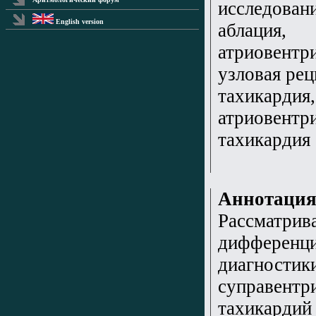
исследовани
English version
аблация,
атриовентр
узловая ре
тахикардия
атриовентр
тахикардия
Аннотаци
Рассматрив
дифференц
диагностик
суправентр
тахикардий 