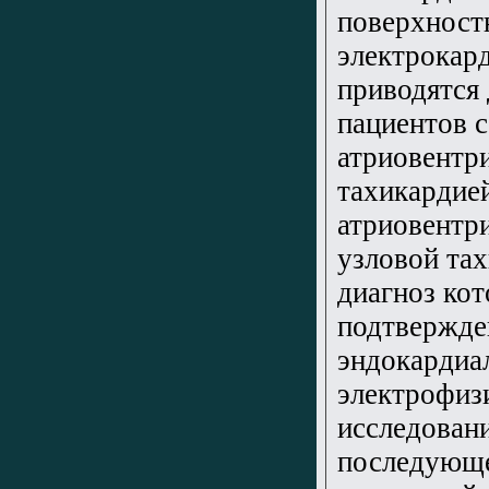
поверхност
электрокар
приводятся
пациентов 
атриовентр
тахикардие
атриовентр
узловой тах
диагноз ко
подтвержде
эндокардиа
электрофиз
исследован
последующ