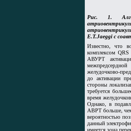
Рис. 1. Алг
атриовентрику
атриовентрикул
E.T.Jaeggi с соавт
Известно, что в
комплексом QRS з
АВУРТ активаци
межпредсердно
желудочково-пред
до активации пр
стороны локализа
требуется больше
время желудочков
Однако, в подав
АВРТ больше, чем
вероятностью поз
данный электрофиз
имеется зона пер