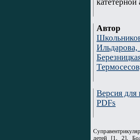
катетерной 
Автор
Школьников
Ильдарова, 
Березницкая
Термосесов,
Версия для 
PDFs
Суправентрикуляр
детей [1, 2]. Б