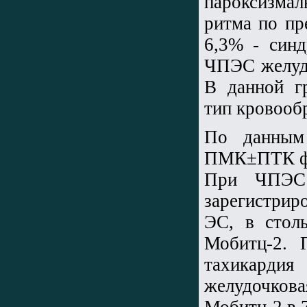
пароксизмал
ритма по пр
6,3% - син
ЧПЭС желудо
В данной г
тип кровооб
По данным 
ПМК±ПТК фи
При ЧПЭС 
зарегистрир
ЭС, в стол
Мобитц-2. 
тахикарди
желудочков
Мобитц-2 в 