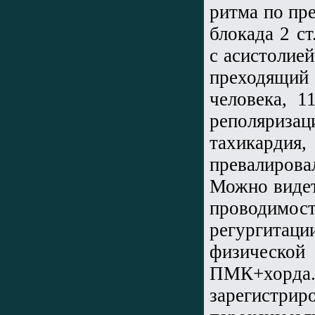
ритма по пр
блокада 2 ст
с асистолией
преходящий
человека, 1
реполяриза
тахикардия
превалиров
Можно видет
проводимос
регургита
физическо
ПМК+хорда
зарегистрир