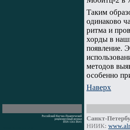
Таким образ
одинаково ч
ритма и про
хорды в наш
появление. 
использован
методов выя
особенно пр
Наверх
Российский Научно-Практический
Санкт-Петербу
рецензируемый журнал
ISSN 1561-8641
НИИК:
www.alm
Время генерации: 2 мс