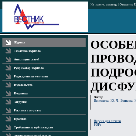
На главную страницу
|
Отправить E
ОСОБЕ
Журнал
Тематика журнала
ПРОВО
Аннотации статей
ПОДРО
Рубрикатор журнала
Редакционная коллегия
ДИСФ
Издательство
Подписка
Автор
Веневцева, Ю. Л.
,
Венкина, И
Загрузки
Реклама в журнале
Правила
Версия для печати
PDFs
Требования к публикациям
Аритмологический форум