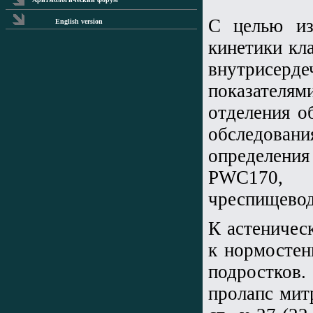
С целью из
English version
кинетики кл
внутрисерд
показателя
отделения о
обследован
определени
PWC170, 
чреспищевод
К астеничес
к нормостен
подростков
пролапс мит