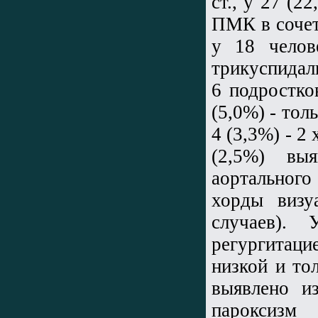
ст., у 27 (2
ПМК в сочет
у 18 челов
трикуспидал
6 подростк
(5,0%) - тол
4 (3,3%) - 2
(2,5%) вы
аортальног
хорды визу
случаев).
регургитац
низкой и то
выявлено и
пароксизм