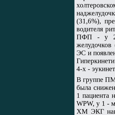
холтеровск
наджелудоч
(31,6%), пр
водителя ри
ПФП - у 2 
желудочков 
ЭС и появлен
Гиперкинети
4-х - эукине
В группе ПМ
была снижен
1 пациента 
WPW, у 1 - 
ХМ ЭКГ наиб