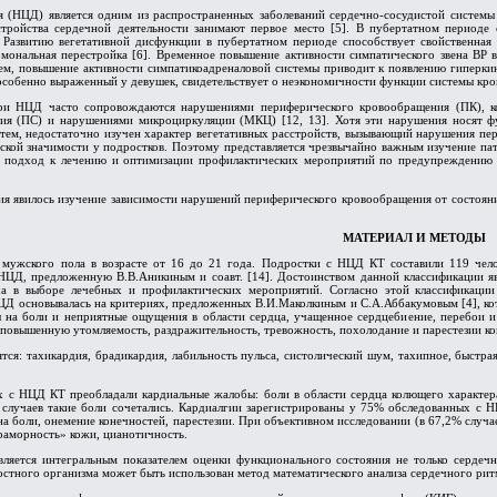
 (НЦД) является одним из распространенных заболеваний сердечно-сосудистой системы 
стройства сердечной деятельности занимают первое место [5]. В пубертатном периоде с
. Развитию вегетативной дисфункции в пубертатном периоде способствует свойственна
мональная перестройка [6]. Временное повышение активности симпатического звена ВР 
 тем, повышение активности симпатикоадреналовой системы приводит к появлению гиперкин
особенно выраженный у девушек, свидетельствует о неэкономичности функции системы кро
при НЦД часто сопровождаются нарушениями периферического кровообращения (ПК), ко
ия (ПС) и нарушениями микроциркуляции (МКЦ) [12, 13]. Хотя эти нарушения носят фу
с тем, недостаточно изучен характер вегетативных расстройств, вызывающий нарушения п
ской значимости у подростков. Поэтому представляется чрезвычайно важным изучение пат
й подход к лечению и оптимизации профилактических мероприятий по предупреждению п
ия явилось изучение зависимости нарушений периферического кровообращения от состояни
МАТЕРИАЛ И МЕТОДЫ
 мужского пола в возрасте от 16 до 21 года. Подростки с НЦД КТ составили 119 чел
НЦД, предложенную В.В.Аникиным и соавт. [14]. Достоинством данной классификации явл
ча в выборе лечебных и профилактических мероприятий. Согласно этой классификации
ЦД основывалась на критериях, предложенных В.И.Маколкиным и С.А.Аббакумовым [4], ко
 на боли и неприятные ощущения в области сердца, учащенное сердцебиение, перебои и 
, повышенную утомляемость, раздражительность, тревожность, похолодание и парестезии к
ся: тахикардия, брадикардия, лабильность пульса, систолический шум, тахипное, быстра
 с НЦД КТ преобладали кардиальные жалобы: боли в области сердца колющего характера,
де случаев такие боли сочетались. Кардиалгии зарегистрированы у 75% обследованных с 
а боли, онемение конечностей, парестезии. При объективном исследовании (в 67,2% случае
аморность» кожи, цианотичность.
вляется интегральным показателем оценки функционального состояния не только сердечн
стного организма может быть использован метод математического анализа сердечного ритм