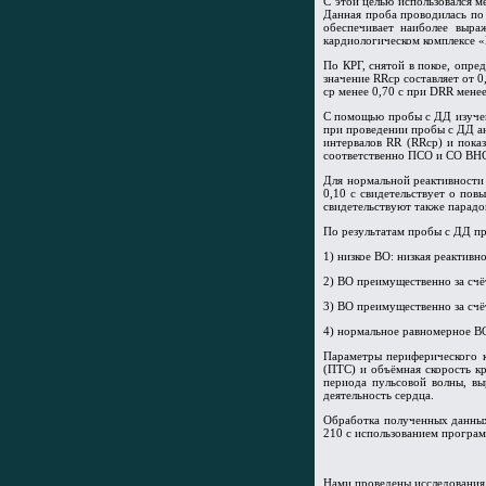
С этой целью использовался 
Данная проба проводилась по 
обеспечивает наиболее выра
кардиологическом комплексе
По КРГ, снятой в покое, опре
значение RRcр составляет от 0
ср менее 0,70 с при
D
RR менее
С помощью пробы с ДД изучен
при проведении пробы с ДД ан
интервалов RR (RRср) и показ
соответственно ПСО и СО ВНС
Для нормальной реактивности
0,10 с свидетельствует о по
свидетельствуют также парадо
По результатам пробы с ДД пр
1) низкое ВО: низкая реактив
2) ВО преимущественно за счё
3) ВО преимущественно за счё
4) нормальное равномерное ВО
Параметры периферического к
(ПТС) и объёмная скорость к
периода пульсовой волны, вы
деятельность сердца.
Обработка полученных данных
210 с использованием програм
Нами проведены исследования 