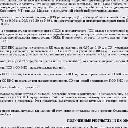
метод ритмографического исследования, включающий кардиоинтервалографию (КИГ) и кор
секундомеру с расчетом, что один дыхательный цикл составлял 9-10 с. Таким образом, з
женную дыхательную периодику. Как в покое, так и при пробе с глубоким дыханием
 «Кардиометр-МТ» фирмы «Микард» с компьютерной обработкой полученных данных.
делялся тип вегетативной регуляции (ВР) ритма сердца [16] (исходный вегетативный тонус
,70 до 0,90 с, а
D
RR-от 0,20 до 0,40 с, при ваготоническом и симпатикотоническом типах ВР
 0,20 с.
а реактивность парасимпатического (ПСО) и симпатического (СО) отделов вегетативной н
ализировались следующие показатели вариабельности ритма сердца: максимальное значение
атель вариабельности ритма сердца (
D
RR). В зависимости от того, на какую величину 
 [17].
 ПСО ВНС характерно увеличение RR макс на величину от 0,05 до 0,10 с, а СО - уменьш
вышении реактивности соответственно ПСО и СО ВНС, а увеличение RR макс и уменьшение
ксальные реакции: уменьшение RRмакс вместо увеличения и увеличение RRмин вместо уме
оведена оценка ВО сердечной деятельности. в зависимости от соотношения реактивности 
ность ПСО и СО ВНС и парадоксальные реакции;
т ПСО ВНС: нормальная и высокая реактивность ПСО при низкой реактивности СО ВНС и ег
т СО ВНС: нормальная или высокая реактивность СО при низкой реактивности ПСО ВНС и е
 за счёт обоих отделов ВНС.
ровообращения изучались методом реографии верхних конечностей с использованием рео
ровотока (ОСК). ПТС представляет собой отношение времени, за которое происходит мак
раженное в процентах. Этот показатель характеризует тонус крупных и средних артер
 проводилась методами вариационной статистики с использованием t критерия Стьюдента
мы Excel.
ПОЛУЧЕННЫЕ РЕЗУЛЬТАТЫ И ИХ О
вегетативной регуляции сердечной деятельности у подростков. На рис. 1 представлена ср