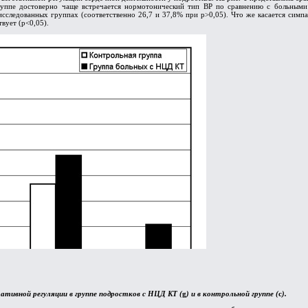
группе достоверно чаще встречается нормотонический тип ВР по сравнению с больными
исследованных группах (соответственно 26,7 и 37,8% при р>0,05). Что же касается симпа
вует (р<0,05).
ативной регуляции в группе подростков с НЦД КТ (
g
) и в контрольной группе (
c
).