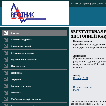
На главную страницу
|
Отправить E
ВЕГЕТАТИВНАЯ 
Журнал
ДИСТОНИЕЙ КАР
Тематика журнала
Ключевые слова
вариабельность сердечного 
Аннотации статей
периферическое кровообращ
Рубрикатор журнала
Аннотация
С целью изучения зависимо
Редакционная коллегия
регуляции сердечной деятел
года, в том числе 119 с не
Издательство
группы.
Подписка
Автор
Иванов, С. Н.
Загрузки
Реклама в журнале
Версия для печати
PDFs
Правила
Требования к публикациям
По международной классифика
кровообращения [1, 2, 3, 4].
Аритмологический форум