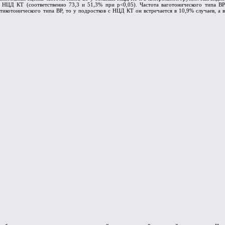
 НЦД КТ (соответственно 73,3 и 51,3% при р<0,05). Частота ваготонического типа ВР
тикотонического типа ВР, то у подростков с НЦД КТ он встречается в 10,9% случаев, а в