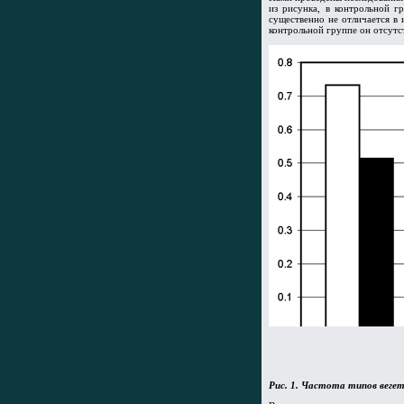
из рисунка, в контрольной 
существенно не отличается в 
контрольной группе он отсутст
Рис. 1. Частота типов вегет