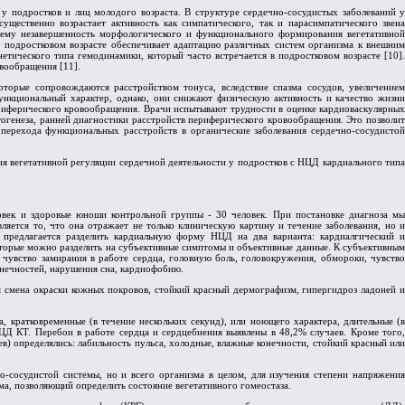
у подростков и лиц молодого возраста. В структуре сердечно-сосудистых заболеваний у
ущественно возрастает активность как симпатического, так и парасимпатического звена
я ему незавершенность морфологического и функционального формирования вегетативной
в подростковом возрасте обеспечивает адаптацию различных систем организма к внешним
етического типа гемодинамики, который часто встречается в подростковом возрасте [10].
вообращения [11].
торые сопровождаются расстройством тонуса, вследствие спазма сосудов, увеличением
нкциональный характер, однако, они снижают физическую активность и качество жизни
ериферического кровообращения. Врачи испытывают трудности в оценке кардиоваскулярных
огенеза, ранней диагностики расстройств периферического кровообращения. Это позволит
ерехода функциональных расстройств в органические заболевания сердечно-сосудистой
я вегетативной регуляции сердечной деятельности у подростков с НЦД кардиального типа
овек и здоровые юноши контрольной группы - 30 человек. При постановке диагноза мы
яется то, что она отражает не только клиническую картину и течение заболевания, но и
 предлагается разделить кардиальную форму НЦД на два варианта: кардиалгический и
торые можно разделить на субъективные симптомы и объективные данные. К субъективным
чувство замирания в работе сердца, головную боль, головокружения, обмороки, чувство
онечностей, нарушения сна, кардиофобию.
я смена окраски кожных покровов, стойкий красный дермографизм, гипергидроз ладоней и
 кратковременные (в течение нескольких секунд), или ноющего характера, длительные (в
НЦД КТ. Перебои в работе сердца и сердцебиения выявлены в 48,2% случаев. Кроме того,
в) определялись: лабильность пульса, холодные, влажные конечности, стойкий красный или
о-сосудистой системы, но и всего организма в целом, для изучения степени напряжения
а, позволяющий определить состояние вегетативного гомеостаза.