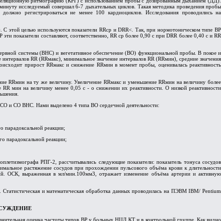
реляционную ритмографию (КРГ) с использованием пробы с дозированным дыханием (ДД).
а минуту исследуемый совершал 6-7 дыхательных циклов. Такая методика проведения пробы
 должно регистрироваться не менее 100 кардиоциклов. Исследования проводились на
). С этой целью используются показатели RRср и
D
RR<. Так, при нормотоническом типе В
 эти показатели составляют, соответственно, RR ср более 0,90 с при
D
RR более 0,40 с и R
ервной системы (ВНС) и вегетативное обеспечение (ВО) функциональной пробы. В покое и
 интервалов RR (RRмакс), минимальное значение интервалов RR (RRмин), средние значения
происходит прирост RRмакс и снижение RRмин в момент пробы, оценивалась реактивност
ение RRмин на ту же величину. Увеличение RRмакс и уменьшение RRмин на величину более
 RR мин на величину менее 0,05 с - о снижении их реактивности. О низкой реактивности
ньшения.
ПСО и СО ВНС. Нами выделено 4 типа ВО сердечной деятельности:
о парадоксальной реакции;
го парадоксальной реакции;
плетизмографа РПГ-2, рассчитывались следующие показатели: показатель тонуса сосудов
симальное растяжение сосудов при прохождении пульсового объёма крови к длительности
ий. ОСК, выраженная в мл/мин.100мм3, отражает изменение объёма артерии и активную
. Статистическая и математическая обработка данных проводилась на ПЭВМ IBM/ Pentium
БСУЖДЕНИЕ
авнительная оценка частоты типов ВР у больных НЦД КТ и в контрольной группе. Как видно