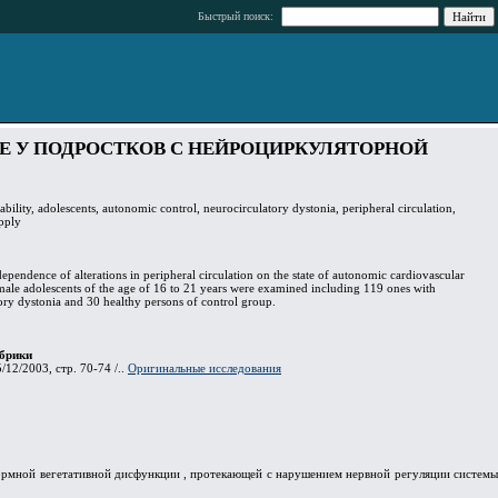
Быстрый поиск:
Е У ПОДРОСТКОВ С НЕЙРОЦИРКУЛЯТОРНОЙ
iability, adolescents, autonomic control, neurocirculatory dystonia, peripheral circulation,
pply
dependence of alterations in peripheral circulation on the state of autonomic cardiovascular
male adolescents of the age of 16 to 21 years were examined including 119 ones with
ory dystonia and 30 healthy persons of control group.
брики
/12/2003, стр. 70-74 /..
Оригинальные исследования
ормной вегетативной дисфункции , протекающей с нарушением нервной регуляции системы