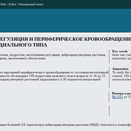
-Mail
|
Войти
|
Расширенный поиск
РЕГУЛЯЦИЯ И ПЕРИФЕРИЧЕСКОЕ КРОВООБРАЩЕНИ
ДИАЛЬНОГО ТИПА
Key words
ритма, подростки, вегетативная регуляция, нейроциркуляторная дистония,
heart rate var
ение, вегетативное обеспечение
autonomic su
Annotation
сти нарушений периферического кровообращения от состояния вегетативной
To study the 
ьности обследовано 149 подростков мужского пола в возрасте от 16 до 21
control, 149 
йроциркуляторной дистонией кардиального и 30 пациентов контрольной
neurocirculat
Номера и ру
ВА-N32
от 15
ции болезней (10 пересмотра) нейроциркуляторная дистония (НЦД) относится к соматоф