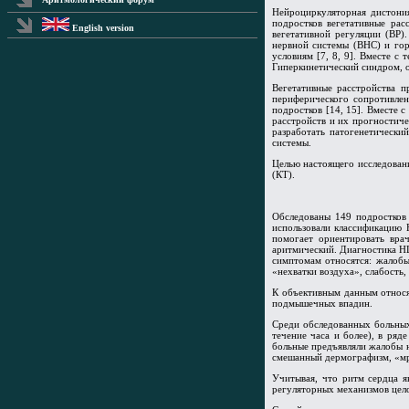
Нейроциркуляторная дистония
подростков вегетативные рас
English version
вегетативной регуляции (ВР)
нервной системы (ВНС) и гор
условиям [7, 8, 9]. Вместе с
Гиперкинетический синдром, 
Вегетативные расстройства 
периферического сопротивлен
подростков [14, 15]. Вместе 
расстройств и их прогностиче
разработать патогенетически
системы.
Целью настоящего исследован
(КТ).
Обследованы 149 подростков
использовали классификацию 
помогает ориентировать вра
аритмический. Диагностика Н
симптомам относятся: жалобы
«нехватки воздуха», слабость
К объективным данным относят
подмышечных впадин.
Среди обследованных больных
течение часа и более), в ря
больные предъявляли жалобы н
смешанный дермографизм, «мр
Учитывая, что ритм сердца я
регуляторных механизмов цело