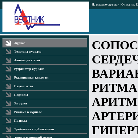
На главную страницу
|
Отправить E
СОПОС
Журнал
Тематика журнала
СЕРДЕ
Аннотации статей
ВАРИА
Рубрикатор журнала
Редакционная коллегия
РИТМА
Издательство
Подписка
АРИТМ
Загрузки
АРТЕР
Реклама в журнале
Правила
ГИПЕР
Требования к публикациям
Аритмологический форум