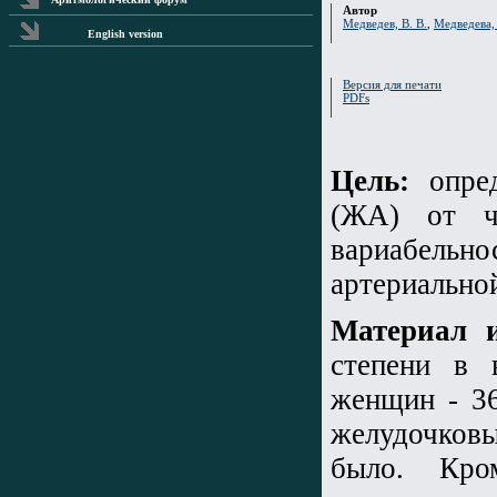
Автор
Медведев, В. В.
,
Медведева, 
English version
Версия для печати
PDFs
Цель:
опред
(ЖА) от ч
вариабель
артериальной
Материал 
степени в 
женщин - 3
желудочковы
было. Кро