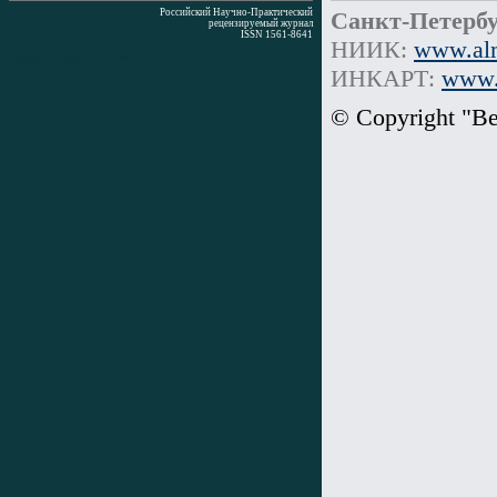
Российский Научно-Практический
Санкт-Петербу
рецензируемый журнал
ISSN 1561-8641
НИИК:
www.alm
Время генерации: 0 мс
ИНКАРТ:
www.i
© Copyright "В