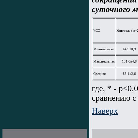
суточного 
ЧСС
Контроль ( n=
Минимальная
64,9±0,9
Максимальная
131,0±4,8
Средняя
86,1±2,6
где, * - p<0
сравнению с
Наверх