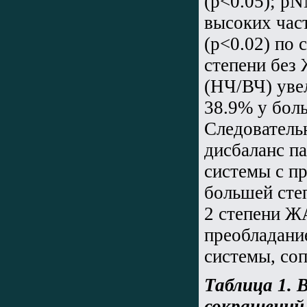
(р<0.05); рN
высоких част
(р<0.02) по
степени без
(НЧ/ВЧ) уве
38.9% у бол
Следователь
дисбаланс п
системы с п
большей сте
2 степени Ж
преобладани
системы, со
Таблица 1.
В
сокращений