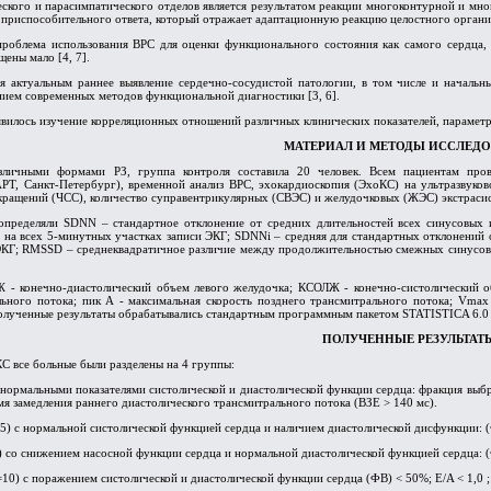
еского и парасимпатического отделов является результатом реакции многоконтурной и м
приспособительного ответа, который отражает адаптационную реакцию целостного организ
проблема использования ВРС для оценки функционального состояния как самого сердца, 
ены мало [4, 7].
тся актуальным раннее выявление сердечно-сосудистой патологии, в том числе и начал
нием современных методов функциональной диагностики [3, 6].
вилось изучение корреляционных отношений различных клинических показателей, параметр
МАТЕРИАЛ И МЕТОДЫ ИССЛЕД
зличными формами РЗ, группа контроля составила 20 человек. Всем пациентам про
Т, Санкт-Петербург), временной анализ ВРС, эхокардиоскопия (ЭхоКС) на ультразвуко
кращений (ЧСС), количество суправентрикулярных (СВЭС) и желудочковых (ЖЭС) экстрасис
определяли SDNN – стандартное отклонение от средних длительностей всех синусовых 
 на всех 5-минутных участках записи ЭКГ; SDNNi – средняя для стандартных отклонений 
ЭКГ; RMSSD – среднеквадратичное различие между продолжительностью смежных синусовы
- конечно-диастолический объем левого желудочка; КСОЛЖ - конечно-систолический об
льного потока; пик А - максимальная скорость позднего трансмитрального потока; Vmax
Полученные результаты обрабатывались стандартным программным пакетом STATISTICA 6.0
ПОЛУЧЕННЫЕ РЕЗУЛЬТАТ
С все больные были разделены на 4 группы:
с нормальными показателями систолической и диастолической функции сердца: фракция вы
ремя замедления раннего диастолического трансмитрального потока (ВЗЕ > 140 мс).
5) с нормальной систолической функцией сердца и наличием диастолической дисфункции: (Ф
) со снижением насосной функции сердца и нормальной диастолической функцией сердца: (ФВ
10) с поражением систолической и диастолической функции сердца (ФВ) < 50%; E/A < 1,0 ;