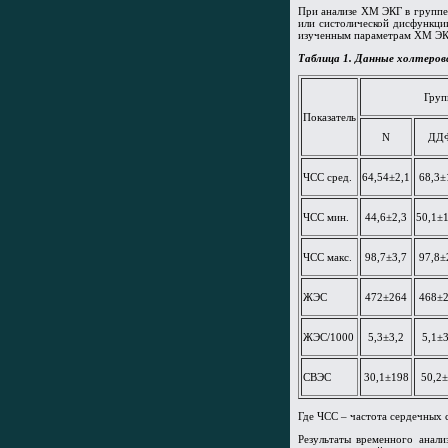
При анализе ХМ ЭКГ в группе 
или систолической дисфункци
изученным параметрам ХМ ЭКГ 
Таблица 1.
Данные холтеровс
Гру
Показатель
N
ДД
ЧСС сред.
64,54±2,1
68,3±
ЧСС мин.
44,6±2,3
50,1±1
ЧСС макс.
98,7±3,7
97,8±
ЖЭС
472±264
468±
ЖЭС/1000
5,3±3,2
5,1±3
СВЭС
30,1±198
50,2
Где ЧСС – частота сердечных 
Результаты временного анал