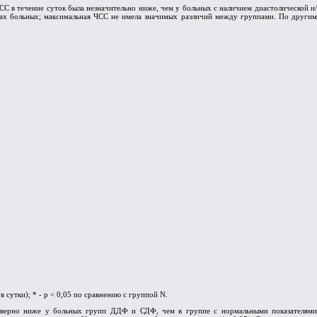
 в течение суток была незначительно ниже, чем у больных с наличием диастолической и/
пах больных; максимальная ЧСС не имела значимых различий между группами. По другим
сутки); * - p < 0,05 по сравнению с группой N.
стоверно ниже у больных групп ДДФ и СДФ, чем в группе с нормальными показателями