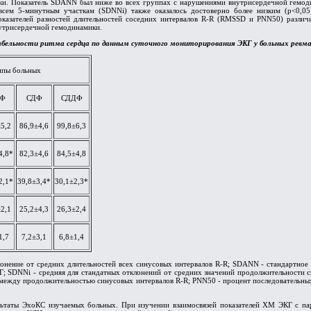
и. Показатель SDANN был ниже во всех группах с нарушениями внутрисердечной гемодин
 всем 5-минутным участкам (SDNNi) также оказалось достоверно более низким (p<0
оказателей разностей длительностей соседних интервалов R-R (RMSSD и PNN50) различ
утрисердечной гемодинамики.
бельности ритма сердца по данным суточного мониторирования ЭКГ у больных ревм
ппы больных
Ф
СДФ
СДДФ
±5,2
86,9±4,6
99,8±6,3
4,8*
82,3±4,6
84,5±4,8
2,1*
39,8±3,4*
30,1±2,3*
±2,1
25,2±4,3
26,3±2,4
1,7
7,2±3,1
6,8±1,4
лонение от средних длительностей всех синусовых интервалов R-R; SDANN - стандартное 
Г; SDNNi - средняя для стандатных отклонений от средних значений продолжительности 
между продолжительностью синусовых интервалов R-R; PNN50 - процент последовательных с
ультаты ЭхоКС изучаемых больных. При изучении взаимосвязей показателей ХМ ЭКГ с п