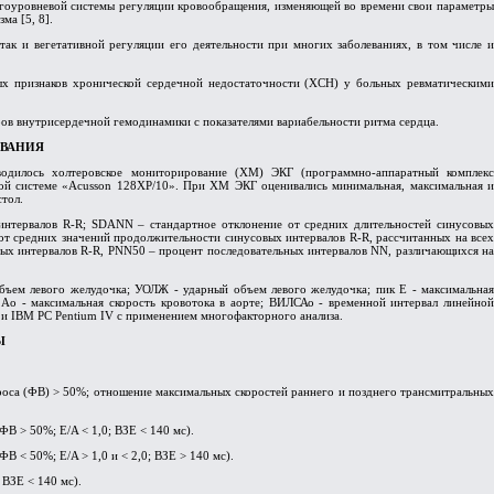
ногоуровневой системы регуляции кровообращения, изменяющей во времени свои параметры
ма [5, 8].
так и вегетативной регуляции его деятельности при многих заболеваниях, в том числе и
ьных признаков хронической сердечной недостаточности (ХСН) у больных ревматическими
ов внутрисердечной гемодинамики с показателями вариабельности ритма сердца.
ОВАНИЯ
водилось холтеровское мониторирование (ХМ) ЭКГ (программно-аппаратный комплекс
вой системе «Acusson 128XP/10». При ХМ ЭКГ оценивались минимальная, максимальная и
тол.
интервалов R-R; SDANN – стандартное отклонение от средних длительностей синусовых
от средних значений продолжительности синусовых интервалов R-R, рассчитанных на всех
х интервалов R-R, PNN50 – процент последовательных интервалов NN, различающихся на
ъем левого желудочка; УОЛЖ - ударный объем левого желудочка; пик Е - максимальная
 Ao - максимальная скорость кровотока в аорте; ВИЛСАо - временной интервал линейной
 и IBM PC Pentium IV с применением многофакторного анализа.
Ы
броса (ФВ) > 50%; отношение максимальных скоростей раннего и позднего трансмитральных
В > 50%; E/A < 1,0; ВЗЕ < 140 мс).
 < 50%; E/A > 1,0 и < 2,0; ВЗЕ > 140 мс).
 ВЗЕ < 140 мс).