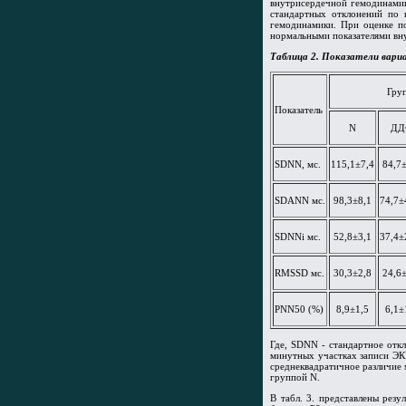
внутрисердечной гемодинамик
стандартных отклонений по
гемодинамики. При оценке п
нормальными показателями вн
Таблица 2.
Показатели вариа
Гру
Показатель
N
ДД
SDNN, мс.
115,1±7,4
84,7
SDANN мс.
98,3±8,1
74,7±
SDNNi мс.
52,8±3,1
37,4±
RMSSD мс.
30,3±2,8
24,6
PNN50 (%)
8,9±1,5
6,1±
Где, SDNN - стандартное отк
минутных участках записи ЭК
среднеквадратичное различие 
группой N.
В табл. 3. представлены рез