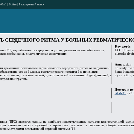
-Mail
|
Войти
|
Расширенный поиск
Ь СЕРДЕЧНОГО РИТМА У БОЛЬНЫХ РЕВМАТИЧЕСК
Key words
ие ЭКГ, вариабельность сердечного ритма, ревматические заболевания,
ECG Holter mo
ская дисфункция, диастолическая дисфункция
diastolic dysf
Annotation
ти временных показателей вариабельность сердечного ритма от нарушений
To study the d
бследовано сорок больных ревматического профиля без признаков
hemodynamics,
статочности, с систолической, диастолической и смешанной дисфункцией, а
dysfunction, 
онтрольной группы.
Номера и ру
ВА-N31
от 15
итма (ВРС) является одним из наиболее информативных методов количественной оценки
яции физиологических функций в организме человека, в частности, общей активност
еским отделами вегетативной нервной системы [1].