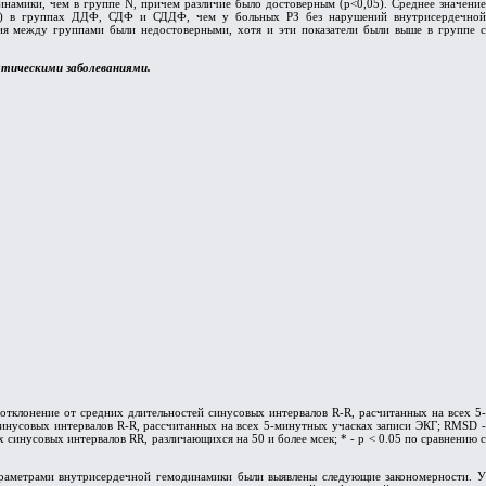
амики, чем в группе N, причем различие было достоверным (p<0,05). Среднее значение
,05) в группах ДДФ, СДФ и СДДФ, чем у больных РЗ без нарушений внутрисердечной
ия между группами были недостоверными, хотя и эти показатели были выше в группе с
атическими заболеваниями.
отклонение от средних длительностей синусовых интервалов R-R, расчитанных на всех 5-
синусовых интервалов R-R, рассчитанных на всех 5-минутных учасках записи ЭКГ; RMSD -
инусовых интервалов RR, различающихся на 50 и более мсек; * - p < 0.05 по сравнению с
араметрами внутрисердечной гемодинамики были выявлены следующие закономерности. У