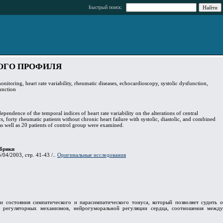
Быстрый поиск:
ОГО ПРОФИЛЯ
nitoring, heart rate variability, rheumatic diseases, echocardioscopy, systolic dysfunction,
unction
ependence of the temporal indices of heart rate variability on the alterations of central
 forty rheumatic patients without chronic heart failure with systolic, diastolic, and combined
as well as 20 patients of control group were examined.
брики
/04/2003, стр. 41-43 /..
Оригинальные исследования
 состояния симпатического и парасимпатического тонуса, который позволяет судить о
и регуляторных механизмов, нейрогуморальной регуляции сердца, соотношения между