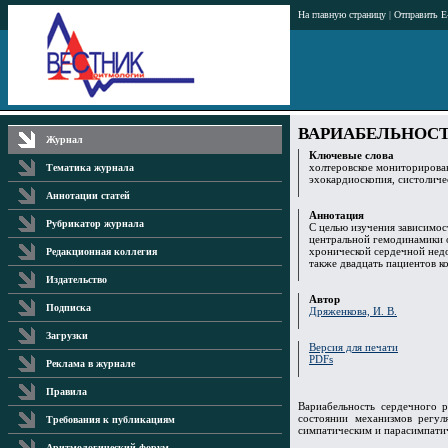
На главную страницу
|
Отправить E
ВАРИАБЕЛЬНОСТ
Журнал
Ключевые слова
холтеровское мониторирован
Тематика журнала
эхокардиоскопия, систоличе
Аннотации статей
Аннотация
Рубрикатор журнала
С целью изучения зависимос
центральной гемодинамики о
хронической сердечной недо
Редакционная коллегия
также двадцать пациентов к
Издательство
Автор
Подписка
Дряженкова, И. В.
Загрузки
Версия для печати
PDFs
Реклама в журнале
Правила
Вариабельность сердечного р
состоянии механизмов регул
Требования к публикациям
симпатическим и парасимпатич
Аритмологический форум