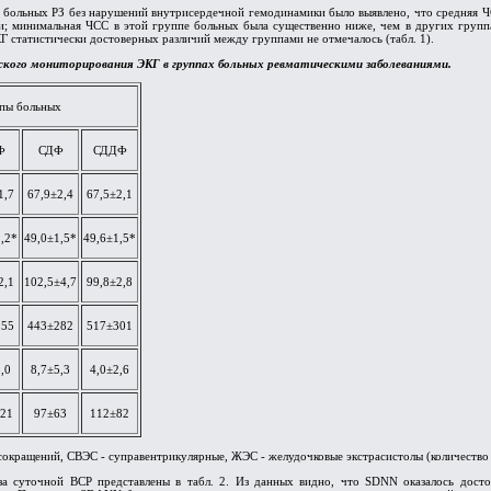
больных РЗ без нарушений внутрисердечной гемодинамики было выявлено, что средняя ЧСС
и; минимальная ЧСС в этой группе больных была существенно ниже, чем в других груп
статистически достоверных различий между группами не отмечалось (табл. 1).
кого мониторирования ЭКГ в группах больных ревматическими заболеваниями.
ппы больных
Ф
СДФ
СДДФ
1,7
67,9±2,4
67,5±2,1
,2*
49,0±1,5*
49,6±1,5*
2,1
102,5±4,7
99,8±2,8
255
443±282
517±301
,0
8,7±5,3
4,0±2,6
±21
97±63
112±82
сокращений, СВЭС - суправентрикулярные, ЖЭС - желудочковые экстрасистолы (количество в 
иза суточной ВСР представлены в табл. 2. Из данных видно, что SDNN оказалось до