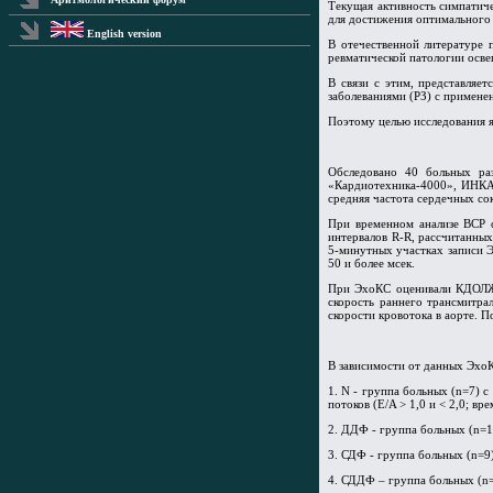
Текущая активность симпатич
для достижения оптимального 
English version
В отечественной литературе 
ревматической патологии освещ
В связи с этим, представляе
заболеваниями (РЗ) с примене
Поэтому целью исследования я
Обследовано 40 больных ра
«Кардиотехника-4000», ИНКАР
средняя частота сердечных со
При временном анализе ВСР 
интервалов R-R, рассчитанных
5-минутных участках записи 
50 и более мсек.
При ЭхоКС оценивали КДОЛЖ 
скорость раннего трансмитра
скорости кровотока в аорте. 
В зависимости от данных ЭхоК
1. N - группа больных (n=7) 
потоков (E/A > 1,0 и < 2,0; в
2. ДДФ - группа больных (n=1
3. СДФ - группа больных (n=9
4. СДДФ – группа больных (n=