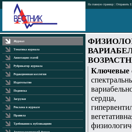
На главную страницу
|
Отправить E
ФИЗИОЛО
Журнал
ВАРИАБЕЛ
Тематика журнала
ВОЗРАСТ
Аннотации статей
Рубрикатор журнала
Ключевые 
Редакционная коллегия
спектральн
Издательство
вариабельн
Подписка
сердца,
Загрузки
гипервенти
Реклама в журнале
вегетативна
Правила
физиологич
Требования к публикациям
Аритмологический форум