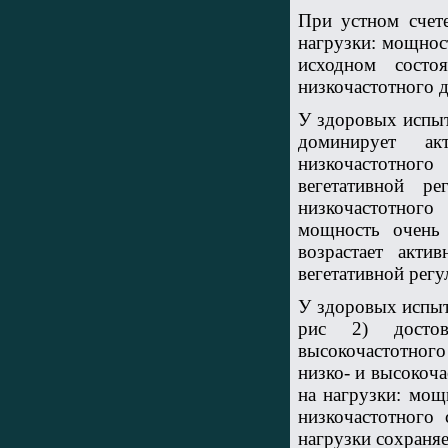
При устном счете
нагрузки: мощнос
исходном состо
низкочастотного д
У здоровых испыту
доминирует ак
низкочастотног
вегетативной р
низкочастотног
мощность очень 
возрастает акти
вегетативной регу
У здоровых испыт
рис 2) достов
высокочастотног
низко- и высокоч
на нагрузки: мощ
низкочастотного
нагрузки сохраня