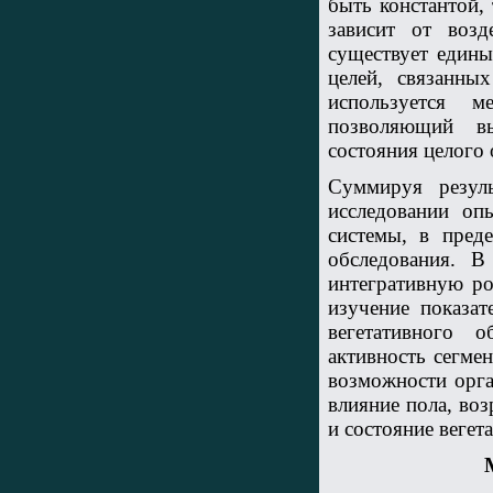
быть константой,
зависит от воз
существует едины
целей, связанны
используется м
позволяющий вы
состояния целого о
Суммируя резул
исследовании оп
системы, в пред
обследования. В
интегративную ро
изучение показат
вегетативного 
активность сегме
возможности орга
влияние пола, воз
и состояние вегет