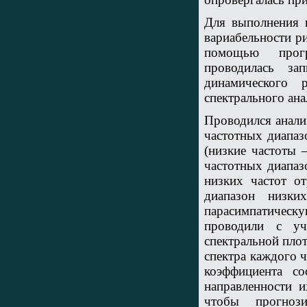
Для выполнения п
вариабельности ри
помощью програ
проводилась за
динамического 
спектрального ана
Проводился анали
частотных диапазо
(низкие частоты 
частотных диапаз
низких частот от
диапазон низки
парасимпатическу
проводили с уч
спектральной пло
спектра каждого ч
коэффициента с
направленности и
чтобы прогноз