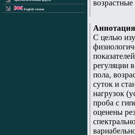
возрастные
English version
Аннотаци
С целью из
физиологич
показателей
регуляции в
пола, возра
суток и ст
нагрузок (у
проба с гип
оценены ре
спектрально
вариабельн