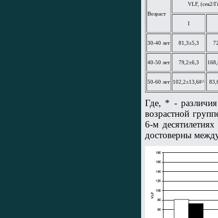
VLF, (сек2/
Возраст
I
30-40 лет
81,3±5,3
7
40-50 лет
79,2±6,3
168,
50-60 лет
102,2±13,6#^
83,
Где, * - различи
возрастной групп
6-м десятилетиях
достоверны между 