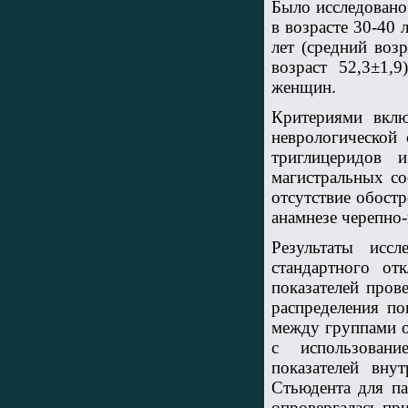
Было исследовано
в возрасте 30-40 
лет (средний воз
возраст 52,3±1,
женщин.
Критериями вклю
неврологической 
триглицеридов 
магистральных со
отсутствие обостр
анамнезе черепно
Результаты исс
стандартного от
показателей пров
распределения по
между группами о
с использовани
показателей вну
Стьюдента для па
опровергалась при