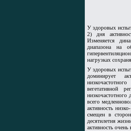
У здоровых испыт
2) дня активнос
Изменяется дина
диапазона на о
гипервентиляцион
нагрузках сохран
У здоровых испыту
доминирует ак
низкочастотног
вегетативной р
низкочастотного 
всего медленново
активность низко
смещен в сторон
десятилетия жизни
активность очень 