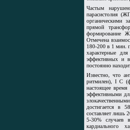
Частым нарушен
парасистолия (Ж
органическими з
прямой трансфо
формирование Ж
Отмечена взаимо
180-200 в 1 мин.
характерные для
эффективных и в
постоянно находит
Известно, что ан
ритмилен), I С (
настоящее время
эффективными дл
злокачественны
достигается в 5
составляет лишь 2
5-30% случаев 
кардиального х