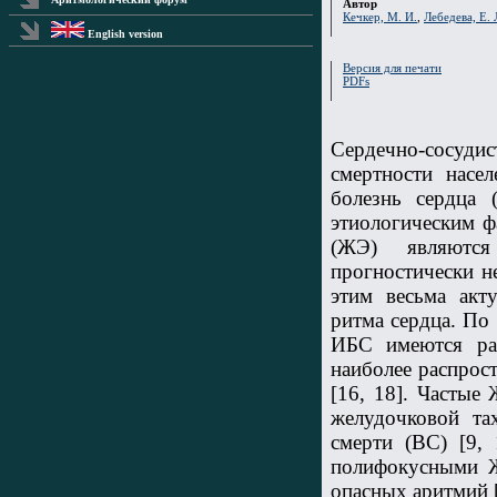
Автор
Кечкер, М. И.
,
Лебедева, Е. 
English version
Версия для печати
PDFs
Cердечно-сосуд
смертности насе
болезнь сердца 
этиологическим ф
(ЖЭ) являются
прогностически н
этим весьма акт
ритма сердца. П
ИБС имеются ра
наиболее распрос
[16, 18]. Частые
желудочковой та
смерти (ВС) [9,
полифокусными Ж
опасных аритмий [3