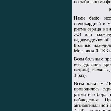
нестабильными ф
Нами было иссл
стенокардией и 
ритма сердца в в
ЖЭ или наджелу
наджелудочковой
Больные находил
Московской ГКБ им
Всем больным про
исследования кро
натрий), глюкозы
3 раз).
Всем больным ИБС
проводилось ск
ритма и отбора 
наблюдения. Пр
антиангинальной 
АПФ, антагонист