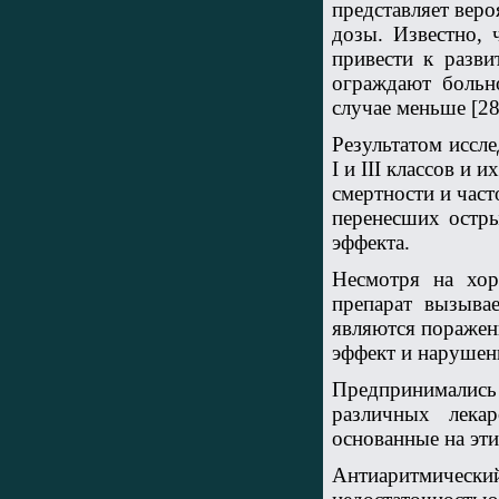
представляет вер
дозы. Известно, 
привести к разв
ограждают больн
случае меньше [28,
Результатом иссл
I и III классов и
смертности и част
перенесших остры
эффекта.
Несмотря на хор
препарат вызыва
являются поражен
эффект и нарушен
Предпринимались 
различных лека
основанные на эти
Антиаритмический