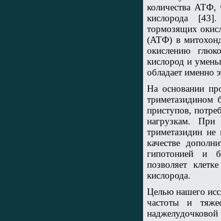
количества АТФ,
кислорода [43]
тормозящих окисл
(АТФ) в митохонд
окислению глюк
кислород и умень
обладает именно 
На основании про
триметазидином 
приступов, потре
нагрузкам. При
триметазидин не 
качестве дополн
гипотонией и б
позволяет клетк
кислорода.
Целью нашего исс
частоты и тяжес
наджелудочковой