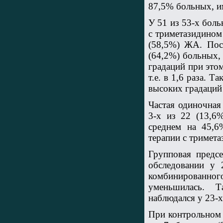
87,5% больных, и
У 51 из 53-х бол
с триметазидином
(58,5%) ЖА. Пос
(64,2%) больных,
градаций при этом
т.е. в 1,6 раза.
высоких градаций
Частая одиночная
3-х из 22 (13,6
среднем на 45,6
терапии с тримет
Групповая предс
обследовании у 
комбинированного
уменьшилась. Т
наблюдался у 23-х
При контрольном 