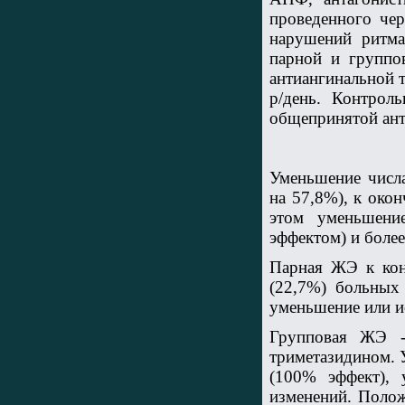
проведенного че
нарушений ритм
парной и групп
антиангинальной т
р/день. Контрол
общепринятой ант
Уменьшение числа
на 57,8%), к око
этом уменьшени
эффектом) и более
Парная ЖЭ к кон
(22,7%) больных
уменьшение или и
Групповая ЖЭ -
триметазидином. У
(100% эффект), 
изменений. Полож