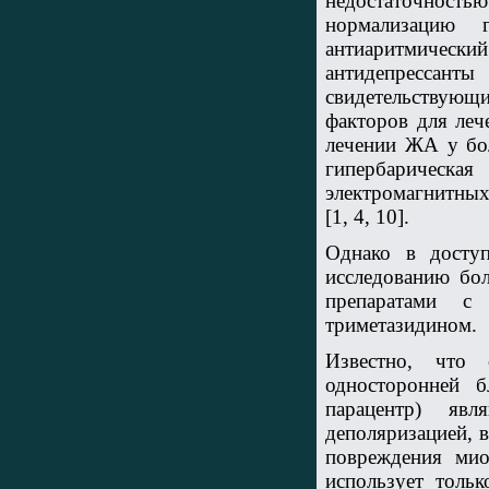
недостаточностью
нормализацию 
антиаритмический
антидепрессант
свидетельствую
факторов для ле
лечении ЖА у бо
гипербарическ
электромагнитных
[1, 4, 10].
Однако в досту
исследованию бол
препаратами с 
триметазидином.
Известно, что с
односторонней б
парацентр) яв
деполяризацией, 
повреждения мио
использует толь