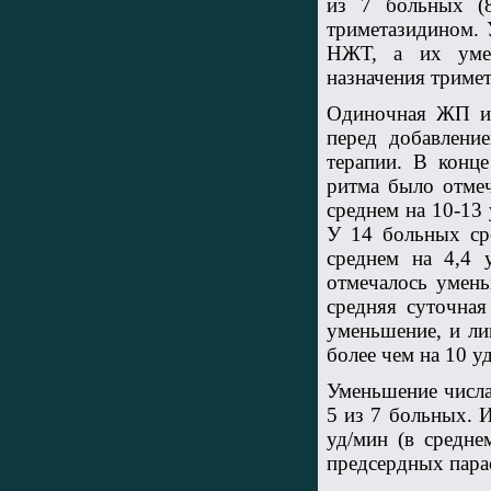
из 7 больных (
триметазидином. 
НЖТ, а их умен
назначения тримет
Одиночная ЖП из
перед добавлени
терапии. В конц
ритма было отмеч
среднем на 10-13 
У 14 больных сре
среднем на 4,4 
отмечалось умен
средняя суточна
уменьшение, и ли
более чем на 10 у
Уменьшение числа
5 из 7 больных. 
уд/мин (в средне
предсердных пара