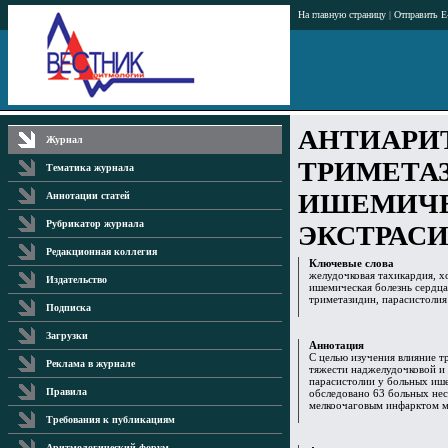
На главную страницу
|
Отправить E
АНТИАРИ
Журнал
ТРИМЕТА
Тематика журнала
ИШЕМИЧЕ
Аннотации статей
Рубрикатор журнала
ЭКСТРАС
Редакционная коллегия
Ключевые слова
желудочковая тахикардия, х
Издательство
ишемическая болезнь сердца
триметазидин, парасистолия
Подписка
Загрузки
Аннотация
С целью изучения влияние т
Реклама в журнале
тяжести наджелудочковой и 
парасистолии у больных иш
Правила
обследовано 63 больных нес
мелкоочаговым инфарктом м
Требования к публикациям
Аритмологический форум