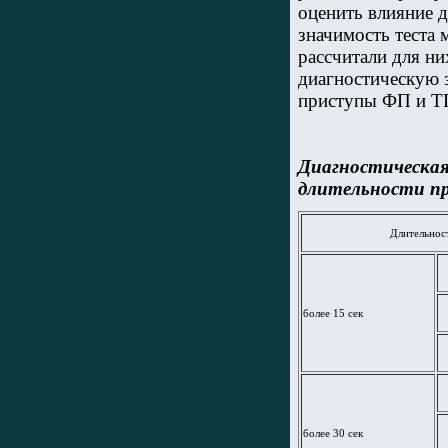
оценить влияние 
значимость теста 
рассчитали для ни
диагностическую 
приступы ФП и ТП
Диагностическая
длительности п
Длительнос
более 15 сек
более 30 сек