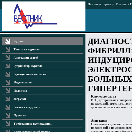
На главную страницу
|
Отправить E
ДИАГНОС
Журнал
ФИБРИЛЛ
Тематика журнала
ИНДУЦИР
Аннотации статей
Рубрикатор журнала
ЭЛЕКТРО
Редакционная коллегия
БОЛЬНЫХ
Издательство
ГИПЕРТЕ
Подписка
Ключевые слова
Загрузки
ИБС, артериальная гипертен
предсердий, артериальная г
диагностическая значимост
Реклама в журнале
Правила
Аннотация
Требования к публикациям
Оценивается диагностическ
предсердий с помощью свер
электростимуляции у больн
Аритмологический форум