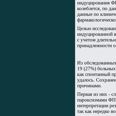
индуцирования ФП
колеблется, по да
данные по клинич
фармакологическо
Целью исследован
индуцированной в
с учетом длитель
принадлежности о
Из обследованных 
19 (27%) больных
как спонтанный п
удалось. Сохране
причинами.
Первая из них - с
пароксизмами ФП 
интерпретации ре
так как нередко в