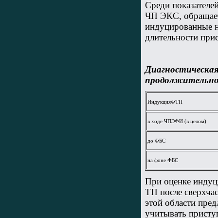
Среди показателе
ЧП ЭКС, обращает
индуцированные н
длительности прист
Диагностическая
продолжительно
ИндукцияФТП
в ходе ЧПЭФИ (в целом)
до ФБС
на фоне ФБС
При оценке индуц
ТП после сверхча
этой области пред
учитывать присту