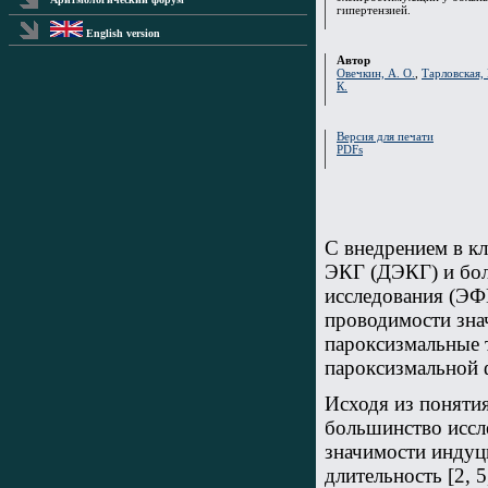
гипертензией.
English version
Автор
Овечкин, А. О.
,
Тарловская, 
К.
Версия для печати
PDFs
С внедрением в к
ЭКГ (ДЭКГ) и бол
исследования (ЭФ
проводимости зна
пароксизмальные 
пароксизмальной 
Исходя из поняти
большинство иссл
значимости индуц
длительность [2, 