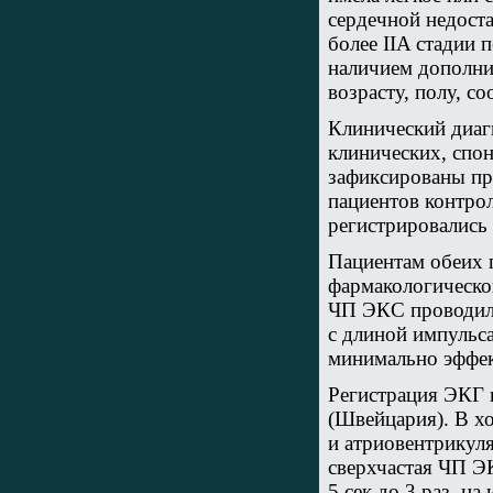
сердечной недост
более IIA стадии 
наличием дополни
возрасту, полу, 
Клинический диаг
клинических, спо
зафиксированы при
пациентов контро
регистрировались
Пациентам обеих 
фармакологической 
ЧП ЭКС проводила
с длиной импульс
минимально эффек
Регистрация ЭКГ п
(Швейцария). В х
и атриовентрикул
сверхчастая ЧП Э
5 сек до 3 раз, н