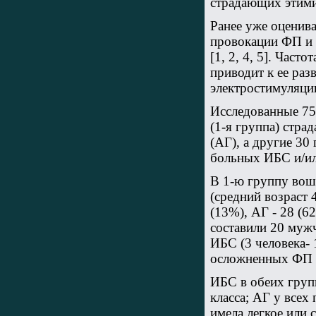
страдающих этими 
Ранее уже оценив
провокации ФП и
[1, 2, 4, 5]. Част
приводит к ее ра
электростимуляции
Исследованные 75
(1-я группа) стра
(АГ), а другие 30
больных ИБС и/ил
В 1-ю группу вош
(средний возраст 
(13%), АГ - 28 (6
составили 20 мужч
ИБС (3 человека- 
осложненных ФП 
ИБС в обеих групп
класса; АГ у всех
имела легкое или 