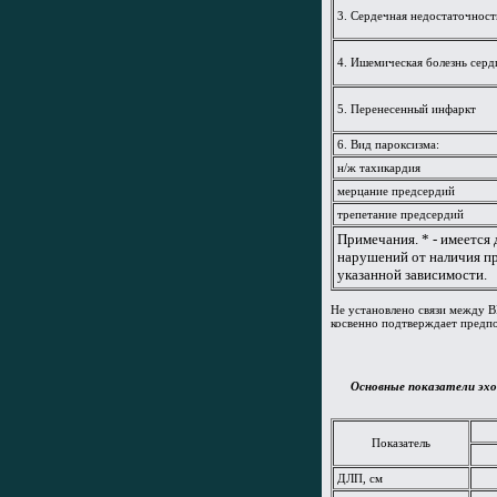
3. Сердечная недостаточност
4. Ишемическая болезнь серд
5. Перенесенный инфаркт
6. Вид пароксизма:
н/ж тахикардия
мерцание предсердий
трепетание предсердий
Примечания. * - имеется
нарушений от наличия пр
указанной зависимости.
Не установлено связи между В
косвенно подтверждает предпо
Основные показатели эхо
Показатель
ДЛП, см