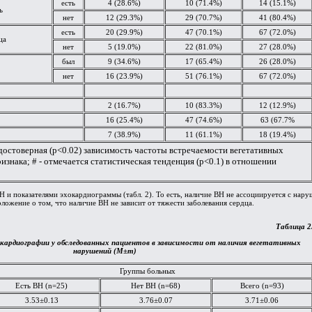
есть
4 (28.6%)
10 (71.4%)
14 (15.1%)
ь
нет
12 (29.3%)
29 (70.7%)
41 (80.4%)
есть
20 (29.9%)
47 (70.1%)
67 (72.0%)
ца
нет
5 (19.0%)
22 (81.0%)
27 (28.0%)
был
9 (34.6%)
17 (65.4%)
26 (28.0%)
нет
16 (23.9%)
51 (76.1%)
67 (72.0%)
2 (16.7%)
10 (83.3%)
12 (12.9%)
16 (25.4%)
47 (74.6%)
63 (67.7%
7 (38.9%)
11 (61.1%)
18 (19.4%)
 достоверная (p<0.02) зависимость частоты встречаемости вегетативных
изнака; # - отмечается статистическая тенденция (p<0.1) в отношении
Н и показателями эхокардиограммы (табл. 2). То есть, наличие ВН не ассоциируется с на
ложение о том, что наличие ВН не зависит от тяжести заболевания сердца.
Таблица 2
кардиографии у обследованных пациентов в зависимости от наличия вегетативных
нарушений (М±m)
Группы больных
Есть ВН (n=25)
Нет ВН (n=68)
Всего (n=93)
3.53±0.13
3.76±0.07
3.71±0.06