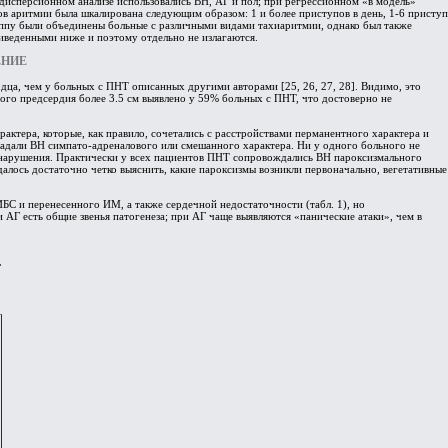
 дисперсионном анализе использовались ВН, АГ и пол; при регрессионном «в модель»
ов аритмии была шкалирована следующим образом: 1 и более приступов в день, 1-6 приступ
группу были объединены больные с различными видами тахиаритмии, однако был также
риведенными ниже и поэтому отдельно не излагаются.
ЕНИЕ
дца, чем у больных с ПНТ описанных другими авторами [25, 26, 27, 28]. Видимо, это
ого предсердия более 3.5 см выявлено у 59% больных с ПНТ, что достоверно не
ктера, которые, как правило, сочетались с расстройствами перманентного характера и
бладали ВН симпато-адреналового или смешанного характера. Ни у одного больного не
 нарушения. Практически у всех пациентов ПНТ сопровождались ВН пароксизмального
алось достаточно четко выяснить, какие пароксизмы возникли первоначально, вегетативные
ИБС и перенесенного ИМ, а также сердечной недостаточности (табл. 1), но
 АГ есть общие звенья патогенеза; при АГ чаще выявляются «панические атаки», чем в
.