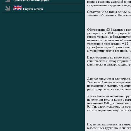
вклад в развитие аритмий и пр
с серьъезными сердечно-сосуд
English version
Остается не до конца ясным: 
течения заболевания. Не уста
Обследовано 93 больных в воз
университета. ИБС страдали 6
стресс-тестами, в большинств
пациентов, перенесенный миок
трепетание предсердий, у 12 
сутки (максимум 2 суток) нах
антиаритмическую терапию, на
В исследование не включались
клинических и лабораторных п
клинически и электрокардиогр
Данные анамнеза и клиническо
24-часовой отмены лекарствен
позволяющие выявить перманен
регистрировались стандартная
У всех больных основной гру
положении тела, а также в ве
отклонение (StD), с помощью 
0,4 Гц, рассчитывалось их со
антиоксидантной защиты по ак
Изучения взаимосвязи и взаим
выделенных групп по количест