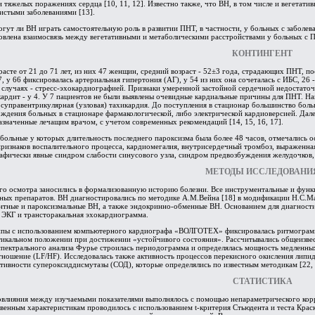
и тяжелых поражениях сердца [10, 11, 12]. Известно также, что ВН, в том числе и вегетат
истыми заболеваниями [13].
могут ли ВН играть самостоятельную роль в развитии ПНТ, в частности, у больных с заболе
новлена взаимосвязь между вегетативными и метаболическими расстройствами у больных с П
КОНТИНГЕНТ
расте от 21 до 71 лет, из них 47 женщин, средний возраст - 52±3 года, страдающих ПНТ, 
7, у 66 фиксировалась артериальная гипертония (АГ), у 54 из них она сочеталась с ИБС, 
е случаях - стресс-эхокардиографией. Признаки умеренной застойной сердечной недостато
ардит - у 4. У 7 пациентов не были выявлены очевидные кардиальные причины для ПНТ. На
- суправентрикулярная (узловая) тахикардия. До поступления в стационар большинство бол
ождения больных в стационаре фармакологической, либо электрической кардиоверсией. Дал
значенные лечащим врачом, с учетом современных рекомендаций [14, 15, 16, 17].
 больные у которых длительность последнего пароксизма была более 48 часов, отмечались
ризнаков воспалительного процесса, кардиомегалия, внутрисердечный тромбоз, выраженна
афически явные синдром слабости синусового узла, синдром предвозбуждения желудочков, 
МЕТОДЫ ИССЛЕДОВАНИ
го осмотра заносились в формализованную историю болезни. Все инструментальные и функ
ных препаратов. ВН диагностировались по методике А.М.Вейна [18] в модификации Н.С.Ма
тные и пароксизмальные ВН, а также эндокринно-обменные ВН. Основанием для диагности
 ЭКГ и трансторакальная эхокардиограмма.
ппы с использованием компьютерного кардиографа «ВОЛГОТЕХ» фиксировалась ритмограмма
ртикальном положении при достижении «устойчивого состояния». Рассчитывались общеизвест
спектрального анализа Фурье строилась периодограмма и определялась мощность медленных в
отношение (LF/HF). Исследовалась также активность процессов перекисного окисления лип
тивности супероксиддисмутазы (СОД), которые определялись по известным методикам [22, 
СТАТИСТИКА
овлияния между изучаемыми показателями выполнялось с помощью непараметрического корр
венным характеристикам проводилось с использованием t-критерия Стьюдента и теста Крас