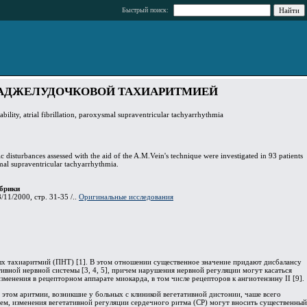
Быстрый поиск:
НАДЖЕЛУДОЧКОВОЙ ТАХИАРИТМИЕЙ
iability, atrial fibrillation, paroxysmal supraventricular tachyarrhythmia
 disturbances assessed with the aid of the A.M.Vein's technique were investigated in 93 patients
al supraventricular tachyarrhythmia.
брики
/11/2000, стр. 31-35 /..
Оригинальные исследования
ых тахиаритмий (ПНТ) [1]. В этом отношении существенное значение придают дисбалансу
вной нервной системы [3, 4, 5], причем нарушения нервной регуляции могут касаться
 изменения в рецепторном аппарате миокарда, в том числе рецепторов к ангиотензину II [9].
этом аритмии, возникшие у больных с клиникой вегетативной дистонии, чаше всего
 тем, изменения вегетативной регуляции сердечного ритма (СР) могут вносить существенный