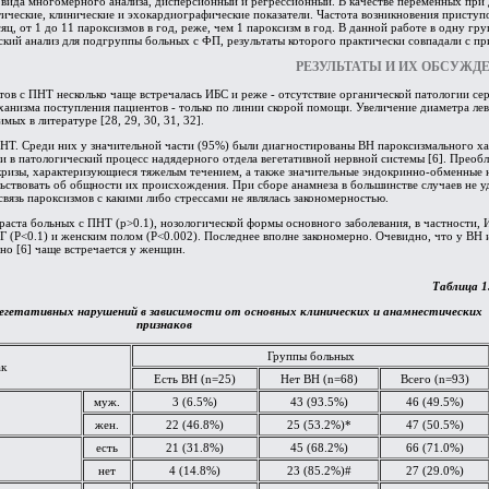
а вида многомерного анализа, дисперсионный и регрессионный. В качестве переменных при
ические, клинические и эхокардиографические показатели. Частота возникновения приступ
сяц, от 1 до 11 пароксизмов в год, реже, чем 1 пароксизм в год. В данной работе в одну 
ский анализ для подгруппы больных с ФП, результаты которого практически совпадали с п
РЕЗУЛЬТАТЫ И ИХ ОБСУЖД
ов с ПНТ несколько чаще встречалась ИБС и реже - отсутствие органической патологии сер
анизма поступления пациентов - только по линии скорой помощи. Увеличение диаметра лев
мых в литературе [28, 29, 30, 31, 32].
НТ. Среди них у значительной части (95%) были диагностированы ВН пароксизмального хара
ии в патологический процесс надядерного отдела вегетативной нервной системы [6]. Прео
 кризы, характеризующиеся тяжелым течением, а также значительные эндокринно-обменные
льствовать об общности их происхождения. При сборе анамнеза в большинстве случаев не уд
вязь пароксизмов с какими либо стрессами не являлась закономерностью.
зраста больных с ПНТ (p>0.1), нозологической формы основного заболевания, в частности, 
Г (Р<0.1) и женским полом (P<0.002). Последнее вполне закономерно. Очевидно, что у ВН и
тно [6] чаще встречается у женщин.
Таблица 1
гетативных нарушений в зависимости от основных клинических и анамнестических
признаков
Группы больных
ак
Есть ВН (n=25)
Нет ВН (n=68)
Всего (n=93)
муж.
3 (6.5%)
43 (93.5%)
46 (49.5%)
жен.
22 (46.8%)
25 (53.2%)*
47 (50.5%)
есть
21 (31.8%)
45 (68.2%)
66 (71.0%)
нет
4 (14.8%)
23 (85.2%)#
27 (29.0%)