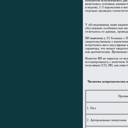
показатели использовались дв
включались основные анамнест
в неделю, 1-3 пароксизма в ме
отдельно проведен статистиче
У обследованных нами пациент
обусловлено особенностью мех
отличалось от данных, приводи
ВН выявлены у 25 больных c П
свидетельствовали о вовлечен
встретились ваго-инсулярные
характера, что может свидете
или аритмические. Временная с
Наличие ВН не зависело от во
ассоциировалось с наличием А
популяции [13]; ВН, как извес
Частота встречаемости ве
Призн
1. Пол
2. Артериальная гипертония