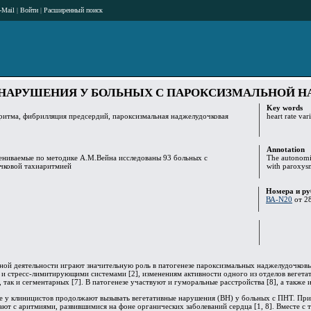
-Mail
|
Войти
|
Расширенный поиск
 НАРУШЕНИЯ У БОЛЬНЫХ С ПАРОКСИЗМАЛЬНОЙ 
Key words
ритма, фибрилляция предсердий, пароксизмальная наджелудочковая
heart rate var
Annotation
ениваемые по методике А.М.Вейна исследованы 93 больных с
The autonomic
чковой тахиаритмией
with paroxysm
Номера и ру
ВА-N20
от 28
ной деятельности играют значительную роль в патогенезе пароксизмальных наджелудочков
 стресс-лимитирующими системами [2], изменениям активности одного из отделов вегетати
], так и сегментарных [7]. В патогенезе участвуют и гуморальные расстройства [8], а также
е у клиницистов продолжают вызывать вегетативные нарушения (ВН) у больных с ПНТ. При 
ают с аритмиями, развившимися на фоне органических заболеваний сердца [1, 8]. Вместе с