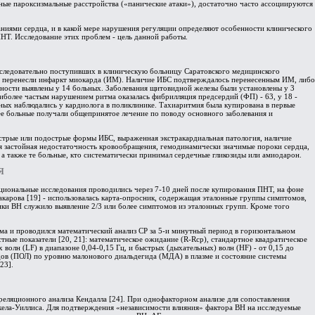
ивные пароксизмальные расстройства («панические атаки»), достаточно часто ассоциируются
ваниями сердца, и в какой мере нарушения регуляции определяют особенности клинического
НТ. Исследование этих проблем - цель данной работы.
последовательно поступивших в клиническую больницу Саратовского медицинского
26 - перенесли инфаркт миокарда (ИМ). Наличие ИБС подтверждалось перенесенным ИМ, либо
чности выявлены у 14 больных. Заболевания щитовидной железы были установлены у 3
иболее частым нарушением ритма оказалась фибрилляция предсердий (ФП) - 63, у 18 -
ьных наблюдались у кардиолога в поликлинике. Тахиаритмия была купирована в первые
ее больные получали общепринятое лечение по поводу основного заболевания и
 острые или подострые формы ИБС, выраженная экстракардиальная патология, наличие
я застойная недостаточность кровообращения, гемодинамически значимые пороки сердца,
а также те больные, кто систематически принимал сердечные гликозиды или амиодарон.
Я
циональные исследования проводились через 7-10 дней после купирования ПНТ, на фоне
карова [19] - использовалась карта-опросник, содержащая эталонные группы симптомов,
ки ВН служило выявление 2/3 или более симптомов из эталонных групп. Кроме того
 и проводился математический анализ СР за 5-и минутный период в горизонтальном
ные показатели [20, 21]: математическое ожидание (R-Rср), стандартное квадратическое
олн (LF) в диапазоне 0,04-0,15 Гц, и быстрых (дыхательных) волн (HF) - от 0,15 до
идов (ПОЛ) по уровню малонового диальдегида (МДА) в плазме и состояние системы
23].
еляционного анализа Кендалла [24]. При однофакторном анализе для сопоставления
кела-Уиллиса. Для подтверждения «независимости влияния» фактора ВН на исследуемые