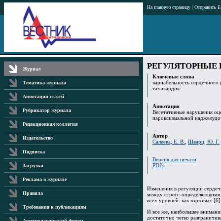
На главную страницу
|
Отправить E
РЕГУЛЯТОРНЫЕ
Журнал
Ключевые слова
вариабельность сердечного 
Тематика журнала
тахикардия
Аннотации статей
Аннотация
Рубрикатор журнала
Вегетативные нарушения оц
пароксизмальной наджелудо
Редакционная коллегия
Автор
Издательство
Салеева, Е. В.
,
Шварц, Ю. Г.
Подписка
Версия для печати
PDFs
Загрузки
Реклама в журнале
Изменения в регуляции сердеч
Правила
между стресс-определяющими и
всех уровней: как корковых [6
Требования к публикациям
И все же, наибольшее внимани
достаточно четко разграничив
Аритмологический форум