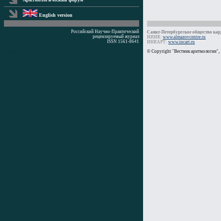
English version
Российский Научно-Практический
Санкт-Петербургское общество кард
рецензируемый журнал
НИИК:
www.almazovcentre.ru
ISSN 1561-8641
ИНКАРТ:
www.incart.ru
Время генерации: 0 мс
© Copyright "Вестник аритмологии",