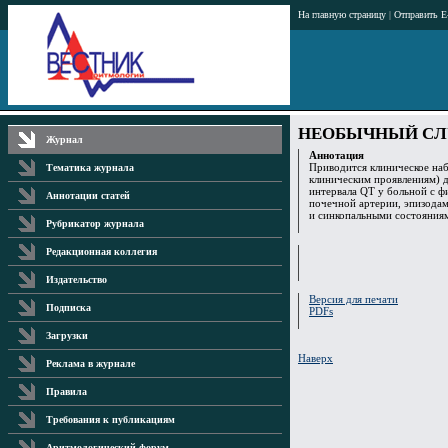
На главную страницу
|
Отправить E
НЕОБЫЧНЫЙ СЛ
Журнал
Аннотация
Приводится клиническое на
Тематика журнала
клиническим проявлениям) 
интервала QT у больной с 
Аннотации статей
почечной артерии, эпизода
и синкопальными состояния
Рубрикатор журнала
Редакционная коллегия
Издательство
Версия для печати
Подписка
PDFs
Загрузки
Наверх
Реклама в журнале
Правила
Требования к публикациям
Аритмологический форум