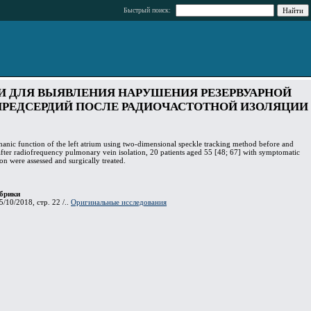
Быстрый поиск:
И ДЛЯ ВЫЯВЛЕНИЯ НАРУШЕНИЯ РЕЗЕРВУАРНОЙ
ПРЕДСЕРДИЙ ПОСЛЕ РАДИОЧАСТОТНОЙ ИЗОЛЯЦИИ
anic function of the left atrium using two-dimensional speckle tracking method before and
fter radiofrequency pulmonary vein isolation, 20 patients aged 55 [48; 67] with symptomatic
ation were assessed and surgically treated.
брики
5/10/2018, стр. 22 /..
Оригинальные исследования