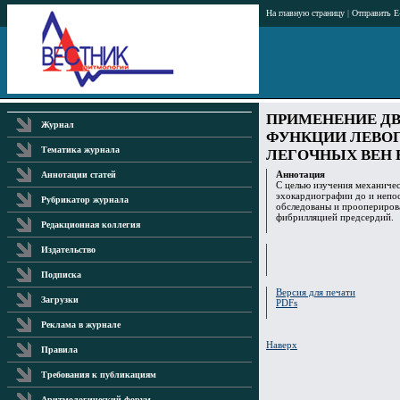
На главную страницу
|
Отправить E
ПРИМЕНЕНИЕ ДВ
Журнал
ФУНКЦИИ ЛЕВОГ
Тематика журнала
ЛЕГОЧНЫХ ВЕН
Аннотация
Аннотации статей
С целью изучения механичес
эхокардиографии до и непо
Рубрикатор журнала
обследованы и прооперирова
фибрилляцией предсердий.
Редакционная коллегия
Издательство
Подписка
Версия для печати
Загрузки
PDFs
Реклама в журнале
Наверх
Правила
Требования к публикациям
Аритмологический форум