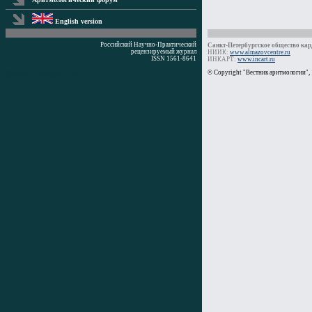
English version
Российский Научно-Практический
Санкт-Петербургское общество кард
рецензируемый журнал
НИИК:
www.almazovcentre.ru
ISSN 1561-8641
ИНКАРТ:
www.incart.ru
Время генерации: 0 мс
© Copyright "Вестник аритмологии",