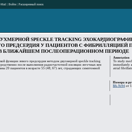
-Mail
|
Войти
|
Расширенный поиск
УХМЕРНОЙ SPECKLE TRACKING ЭХОКАРДИОГРАФИ
О ПРЕДСЕРДИЯ У ПАЦИЕНТОВ С ФИБРИЛЛЯЦИЕЙ 
 В БЛИЖАЙШЕМ ПОСЛЕОПЕРАЦИОННОМ ПЕРИОДЕ
Annotation
кой функции левого предсердия методом двухмерной speckle tracking
To study mech
средственно после выполнения радиочастотной изоляции легочных вен
immediately a
ны 20 пациентов в возрасте 55 (48; 67) лет, страдающих симптомной
atrial fibrill
Номера и ру
ВА-№94
от 1