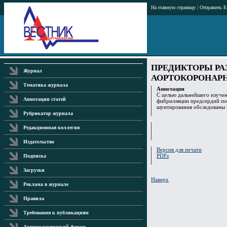
На главную страницу
|
Отправить E
ПРЕДИКТОРЫ РА
Журнал
АОРТОКОРОНАР
Тематика журнала
Аннотация
С целью дальнейшего изуче
Аннотации статей
фибрилляции предсердий по
шунтирования обследованы 
Рубрикатор журнала
Редакционная коллегия
Издательство
Версия для печати
PDFs
Подписка
Загрузки
Наверх
Реклама в журнале
Правила
Требования к публикациям
Аритмологический форум