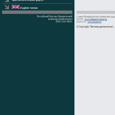
English version
Российский Научно-Практический
Санкт-Петербургское общество кард
рецензируемый журнал
НИИК:
www.almazovcentre.ru
ISSN 1561-8641
ИНКАРТ:
www.incart.ru
Время генерации: 3 мс
© Copyright "Вестник аритмологии",