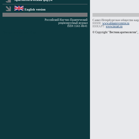
English version
Российский Научно-Практический
Санкт-Петербургское общество кард
рецензируемый журнал
НИИК:
www.almazovcentre.ru
ISSN 1561-8641
ИНКАРТ:
www.incart.ru
Время генерации: 0 мс
© Copyright "Вестник аритмологии",