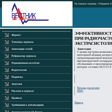
На главную страницу
|
Отправить E
ЭФФЕКТИВНОСТ
Журнал
ПРИ РАДИОЧАСТ
Тематика журнала
ЭКСТРАСИСТОЛ
Аннотация
Аннотации статей
С целью изучения возможно
катетерной аблации желудо
Рубрикатор журнала
интраоперационной визуали
внутрисердечной эхокардио
Редакционная коллегия
обследовано и прооперирова
которых составил 44,5±11,9 
Издательство
Подписка
Загрузки
Версия для печати
PDFs
Реклама в журнале
Правила
Наверх
Требования к публикациям
Аритмологический форум