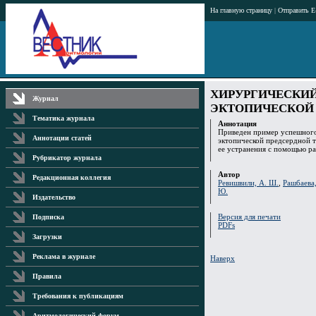
На главную страницу
|
Отправить E
ХИРУРГИЧЕСКИЙ
Журнал
ЭКТОПИЧЕСКОЙ 
Тематика журнала
Аннотация
Приведен пример успешного
Аннотации статей
эктопической предсердной т
ее устранения с помощью ра
Рубрикатор журнала
Автор
Редакционная коллегия
Ревишвили, А. Ш.
,
Рашбаева,
Ю.
Издательство
Версия для печати
Подписка
PDFs
Загрузки
Реклама в журнале
Наверх
Правила
Требования к публикациям
Аритмологический форум