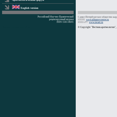
English version
Российский Научно-Практический
Санкт-Петербургское общество кард
рецензируемый журнал
НИИК:
www.almazovcentre.ru
ISSN 1561-8641
ИНКАРТ:
www.incart.ru
Время генерации: 0 мс
© Copyright "Вестник аритмологии",