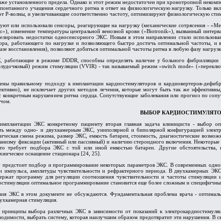
же установленного предела. Однако и этот режим недостаточен при хронотропной некомпе
 спонтанного учащения сердечного ритма в ответ на физиологическую нагрузку. Только в
от Р-волны, и увеличивающие соответственно частоту, оптимизируют физиологическую сти
ют или использовали сенсоры, реагирующие на нагрузку (механические сотрясения - «Medt
c»), изменение температуры центральной венозной крови («Biotronik»), вызванный интерв
ивелировать недостатки односенсорного ЭКС. Новым в этом направлении стало использов
ора, работающего по нагрузке и позволяющего быстро достичь оптимальной частоты, и 
зе восстановления), позволяют добиться оптимальной частоты ритма в любую фазу нагрузки
, работающие в режиме DDDR, способны определять наличие у больного фибрилляции и
лудочковый) режим стимуляции (VVIR) - так называемый режим «switch mode» («переклю
ны правильному подходу к имплантации кардиостимуляторов и кардиовертеров-дефибрил
ективно), не исключает других методов лечения, которые могут быть так же эффективны
с конкретным нарушением ритма сердца. Сопутствующие заболевания или прогноз по сопут
ачом.
ВЫБОР КАРДИОСТИМУЛЯТО
имплантации ЭКС конкретному пациенту вторая главная задача клинициста - выбор оп
ать между одно- и двухкамерным ЭКС, униполярной и биполярной конфигурацией электр
ческая смена режима, размер ЭКС, емкость батареи, стоимость, диагностические возможн
анизму фиксации (активный или пассивный) и наличию стероидного включения. Некоторые 
то требует подбора ЭКС с той или иной емкостью батареи. Другие обстоятельства,
хническое оснащение стационара [24, 25].
у предстоит подбор и программирование некоторых параметров ЭКС. В современных од
ти импульса, амплитуды чувствительности и рефрактерного периода. В двухкамерных ЭКС
ержат программу для регуляции соотношения чувствительности и частоты стимуляции и
стимуляции оптимальное программирование становится еще более сложным и специфичным, 
ия ЭКС в этом документе не обсуждаются. Фундаментальная проблема врача - оптимал
ухкамерная стимуляция.
ы принципы выбора различных ЭКС в зависимости от показаний к электрокардиостимуля
водимости, выбрать систему, которая наилучшим образом предотвратит эти нарушения. В 