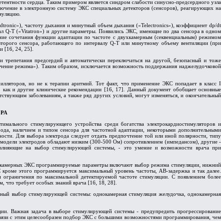
тентности сердца. Таким примером является синдром слабости синусно-предсердного узла
ключение в электронную систему ЭКС специальных детекторов (сенсоров), реагирующих на
муляцию.
ronic»), частоту дыхания и минутный объем дыхания («Telectronics»), коэффициент dp/dt
ал Q-Т («Vitatron») и другие параметры. Появились ЭКС, имеющие по два сенсора в одном
ание сочетания функции адаптации по частоте с двухкамерным (секвенциальным) режимом
второго сенсора, работающего по интервалу Q-Т или минутному объему вентиляции (при
 [16, 24, 25].
 трепетания предсердий и автоматически переключаться на другой, безопасный и тоже
чение режима»). Таким образом, исключается возможность поддержания наджелудочковой
ляторов, но не к терапии аритмий. Тот факт, что применение ЭКС попадает в класс I
, как и другие клинические рекомендации [16, 17]. Данный документ обобщает основные
ствующим заболеваниям, а также ряд других условий, могут изменяться, и окончательный
РА
тимального стимулирующего устройства среди богатства электрокардиостимуляторов и
ода, наличием и типом сенсора для частотной адаптации, некоторыми дополнительными
ости. Для выбора электрода следует отдать предпочтение той или иной полярности, типу
модели электродов обладают низким (300-500 Ом) сопротивлением (импедансом), другие -
 влияющие на выбор стимулирующей системы, - это умение и возможности врача при
нокамерных ЭКС программируемые параметры включают выбор режима стимуляции, нижний
 кроме этого программируется максимальный уровень частоты, АВ-задержка и так далее.
 ограничения по максимальной детектируемой частоте стимуляции. С появлением более
что требует особых знаний врача [16, 18, 28].
ьный выбор стимулирующей системы: однокамерная стимуляция желудочка, однокамерная
ции. Важная задача в выборе стимулирующей системы - предупредить прогрессирование
связи с этим целесообразен подбор ЭКС с большими возможностями программирования, чем