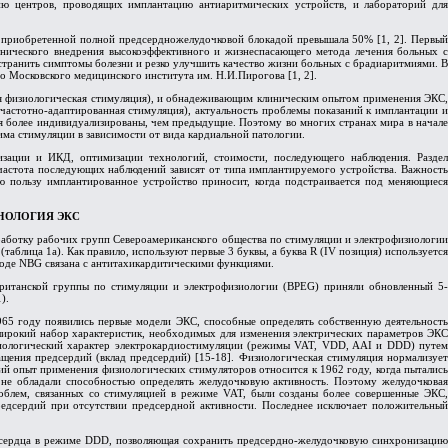
ию центров, проводящих имплантацию антиаритмических устройств, и лабораторий для
 приобретенной полной предсердножелудочковой блокадой превышала 50% [1, 2]. Первый
линического внедрения высокоэффективного и жизнеспасающего метода лечения больных с
устранить симптомы болезни и резко улучшить качество жизни больных с брадиаритмиями. В
 Московского медицинского института им. Н.И.Пирогова [1, 2].
ая физиологическая стимуляция), и обнадеживающим клиническим опытом применения ЭКС,
астотно-адаптированная стимуляция), актуальность проблемы показаний к имплантации и
я более индивидуализированы, чем предыдущие. Поэтому во многих странах мира в начале
ма стимуляции в зависимости от вида кардиальной патологии.
ации и ИКД, оптимизации технологий, стоимости, последующего наблюдения. Раздел
 частота последующих наблюдений зависят от типа имплантируемого устройства. Важность
ю пользу имплантированное устройство приносит, когда подстраивается под меняющиеся
НОЛОГИЯ ЭКС
работку рабочих групп Североамериканского общества по стимуляции и электрофизиологии
блица 1а). Как правило, используют первые 3 буквы, а буква R (IV позиция) используется
коде NBG связана с антитахикардитическими функциями.
Британской группы по стимуляции и электрофизиологии (BPEG) приняли обновленный 5-
).
5 году появились первые модели ЭКС, способные определять собственную деятельность
широкий набор характеристик, необходимых для изменения электрических параметров ЭКС
иологический характер электрокардиостимуляции (режимы VAT, VDD, AAI и DDD) путем
ащения предсердий (вклад предсердий) [15-18]. Физиологическая стимуляция нормализует
й опыт применения физиологических стимуляторов относится к 1962 году, когда пытались
не обладали способностью определять желудочковую активность. Поэтому желудочковая
облем, связанных со стимуляцией в режиме VAT, были созданы более совершенные ЭКС,
едсердий при отсутствии предсердной активности. Последнее исключает положительный
я сердца в режиме DDD, позволяющая сохранить предсердно-желудочковую синхронизацию