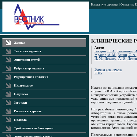
На главную страницу
|
Отправить E
КЛИНИЧЕСКИЕ Р
Журнал
Автор
Бокерия, Л. А.
,
Ревишвили, 
Тематика журнала
Жданов, А. М.
,
Зенин, С. А.
Н. М.
,
Певзнер, А. В.
,
Покуш
Аннотации статей
Рубрикатор журнала
Версия для печати
PDFs
Редакционная коллегия
Издательство
Исходя из понимания исключи
группа ВНОА (Всероссийског
Подписка
антиаритмических устройств 
узла, синдроме повышенной ч
взрослых пациентов и детей с
Загрузки
При разработке рекомендаций
Реклама в журнале
лабораториях, а также реко
устройств легли рекомендац
Правила
проведению данных процедур
общества кардиологов, Европ
кардиологов, Американской ас
Требования к публикациям
Предлагаемые рекомендации о
Аритмологический форум