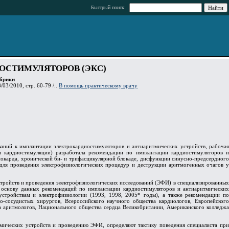
Быстрый поиск:
ОСТИМУЛЯТОРОВ (ЭКС)
брики
/03/2010, стр. 60-79 /..
В помощь практическому врачу
аний к имплантации электрокардиостимуляторов и антиаритмических устройств, рабочая
и кардиостимуляции) разработала рекомендации по имплантации кардиостимуляторов и
иокарда, хронической би- и трифасцикулярной блокаде, дисфункции синусно-предсердного
 для проведения электрофизиологических процедур и деструкции аритмогенных очагов у
стройств и проведения электрофизиологических исследований (ЭФИ) в специализированных
 основу данных рекомендаций по имплантации кардиостимуляторов и антиаритмических
тройствам и электрофизиологии (1993, 1998, 2005* годы), а также рекомендации по
-сосудистых хирургов, Всероссийского научного общества кардиологов, Европейского
а аритмологов, Национального общества сердца Великобритании, Американского колледжа
мических устройств и проведению ЭФИ, определяют тактику поведения специалиста при