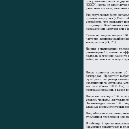
при урежении ритма сердца ни
(СССУ), когда не отмечается
различные сигналы, отличные 
Ряд зарубежных фирм использу
правого желудочка («Medtroni
устройстве, что позволяет н
стимуляции. Комбинация сенс
продолжении нагрузки или в фа
Самые последние модели ЭКС
частотно адаптирующийся (же
тахиаритмии [24, 25].
Данные рекомендации посвяще
рекомендаций (полезно и эфф
подходы к лечению пациента 
выбор остается за лечащим вр
После принятия решения об 
электродов. Предстоит выбр
функциями, например автомати
изоляционного материала, мех
высоким (более 1000 Ом), ч
программировании, а также те
После имплантации ЭКС врач
уровень частоты, длительнос
Частотноадаптивные ЭКС сод
сложных систем электрокардио
Подробности программирован
стимуляция предсердия или дв
В таблице 2 кратко изложен
нарушения автоматизма и про