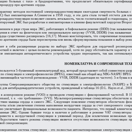
ацию больных с тахи- и брадиаритмиями, что предполагает обязательную сертификац
процедур при аритмиях сердца.
практику методов постоянной электрокардиостимуляции ежегодная смертность больных с
С) был имплантирован А.Сенингом в 1958 году, и эта дата стала точкой отсчета для к
трокардиостимуляция позволяет снизить летальность, число госпитализаций в стационары, 
ируемый ЭКС был разработан и имплантирован в клинике факультетской хирургии Второго
анением в ряде стран мира ЭКС, работающих в бифокальном режиме (DDD) (так называем
ния в ответ на физическую или эмоциональную нагрузку (VVIR, DDDR) (так называемая ч
рдца существенно расширилась [16,17]. Можно констатировать, что современные показани
о аритмиям сердца были пересмотрены или вновь сформулированы показания и выбор режи
ют в себя расширенные разделы по выбору ЭКС приборов для сердечной ресинхрониз
откий и включен с целью полноты рекомендаций, хотя по ряду обстоятельств характер и
ле имплантации антиаритмического устройства трудно переоценить, так как оптимальну
НОМЕНКЛАТУРА И СОВРЕМЕННАЯ ТЕХ
пользуется 5-буквенный номенклатурный код, который представляет собой совместную раз
по стимуляции и электрофизиологии (BPEG), известный как общий код NBG-NASPE/ BPEG (та
меняющейся частотой ритмовождения - VVIR, DDDR (адаптация по частоте). 5-я буква в 
группы Североамериканского общества по стимуляции и электрофизиологии (NASPE) и 
для антибрадикардитических устройств, приведенный в таблица 1б (D.L. Hayes et al., 2001
в асинхронном режиме (VOO) и проводили стимуляцию с фиксированной частотой. В 196
demand, т. е. «по требованию» (VVI). Мультипрограммируемые стимуляторы обеспечили 
ствии мышцы сердца и самого ЭКС. Следующее поколение стимуляторов обеспечило физ
стоты и/или увеличения степени наполнения желудочков сердца за счет синхронного сокр
но увеличивает функциональные возможности пациента. Интересно, что первый клинически
ованные ЭКС. Однако бывшие тогда в наличии и работавшие в режиме VAT стимуляторы 
привести к желудочковой стимуляции в уязвимый период. Для исключения возможных пр
едостатком такого режима стимуляции является отсутствие возможности стимуляции пр
вой синхронизации.
совершенная система стимуляции - это полностью автоматизированная электростимуляци