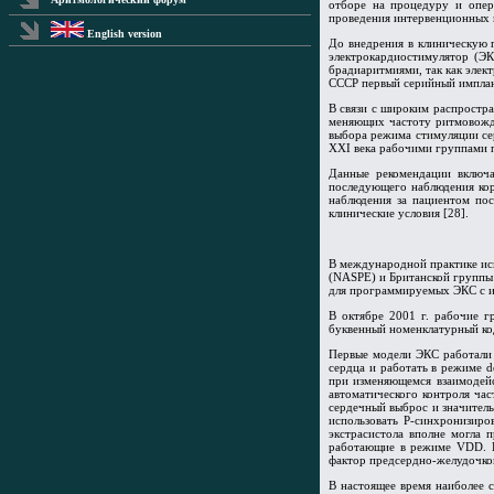
отборе на процедуру и опер
проведения интервенционных 
English version
До внедрения в клиническую 
электрокардиостимулятор (ЭК
брадиаритмиями, так как элек
СССР первый серийный имплант
В связи с широким распростр
меняющих частоту ритмовожде
выбора режима стимуляции се
XXI века рабочими группами п
Данные рекомендации включа
последующего наблюдения кор
наблюдения за пациентом пос
клинические условия [28].
В международной практике ис
(NASPE) и Британской группы 
для программируемых ЭКС с из
В октябре 2001 г. рабочие 
буквенный номенклатурный код 
Первые модели ЭКС работали 
сердца и работать в режиме 
при изменяющемся взаимодей
автоматического контроля ча
сердечный выброс и значитель
использовать Р-синхронизир
экстрасистола вполне могла 
работающие в режиме VDD. Н
фактор предсердно-желудочко
В настоящее время наиболее 