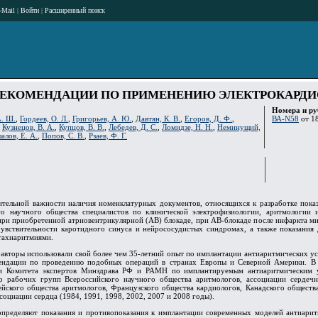
-Mail
|
Войти
|
Расширенный поиск
ЕКОМЕНДАЦИИ ПО ПРИМЕНЕНИЮ ЭЛЕКТРОКАРДИ
Номера и ру
А. Ш.
,
Гордеев, О. Л.
,
Григорьев, А. Ю.
,
Давтян, К. В.
,
Егоров, Д. Ф.
,
ВА-N58
от 18
,
Кузнецов, В. А.
,
Купцов, В. В.
,
Лебедев, Д. С.
,
Ломидзе, Н. Н.
,
Неминущий,
алов, Е. А.
,
Попов, С. В.
,
Рзаев, Ф. Г.
тельной важности наличия номенклатурных документов, относящихся к разработке показ
о научного общества специалистов по клинической электрофизиологии, аритмологии 
при приобретенной атриовентрикулярной (АВ) блокаде, при АВ-блокаде после инфаркта м
увствительности каротидного синуса и нейрососудистых синдромах, а также показания
 тахиаритмиями.
 авторы использовали свой более чем 35-летний опыт по имплантации антиаритмических у
мендации по проведению подобных операций в странах Европы и Северной Америки. В
ии Комитета экспертов Минздрава РФ и РАМН по имплантируемым антиаритмическим ус
 рабочих групп Всероссийского научного общества аритмологов, ассоциации сердечно
ейского общества аритмологов, Французского общества кардиологов, Канадского обществ
социации сердца (1984, 1991, 1998, 2002, 2007 и 2008 годы).
пределяют показания и противопоказания к имплантации современных моделей антиарит