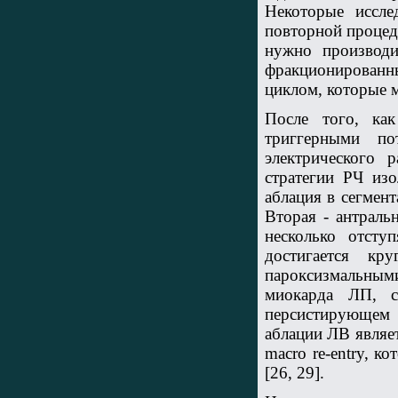
Некоторые иссле
повторной процед
нужно производ
фракционированн
циклом, которые м
После того, ка
триггерными по
электрического
стратегии РЧ изо
аблация в сегмен
Вторая - антраль
несколько отсту
достигается кр
пароксизмальным
миокарда ЛП, с
персистирующем 
аблации ЛВ являе
macro re-entry, к
[26, 29].