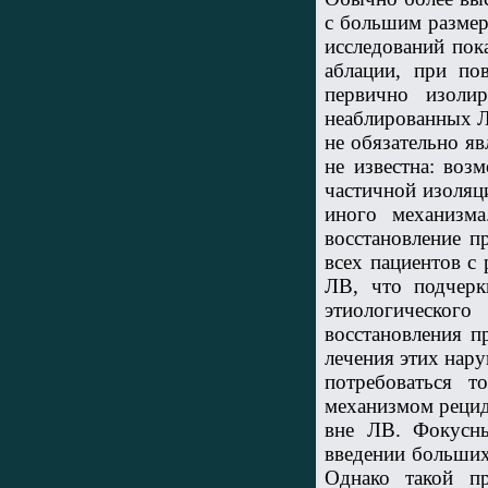
с большим размер
исследований пок
аблации, при по
первично изоли
неаблированных ЛВ
не обязательно я
не известна: воз
частичной изоляц
иного механизма
восстановление п
всех пациентов с
ЛВ, что подчерк
этиологическог
восстановления п
лечения этих нар
потребоваться т
механизмом рецид
вне ЛВ. Фокусн
введении больших
Однако такой пр