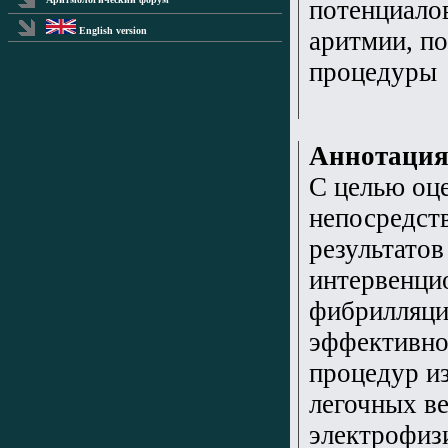
потенциало
English version
аритмии, п
процедуры
Аннотаци
С целью оц
непосредст
результатов
интервенци
фибрилляци
эффективно
процедур и
легочных ве
электрофиз