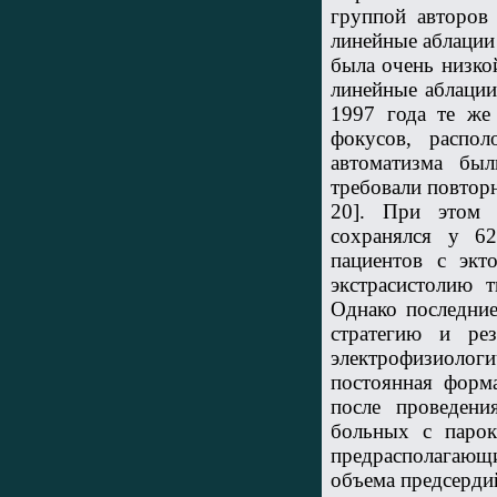
группой авторов и
линейные аблации
была очень низко
линейные аблации
1997 года те же
фокусов, распо
автоматизма бы
требовали повторн
20]. При этом 
сохранялся у 6
пациентов с эк
экстрасистолию 
Однако последние
стратегию и ре
электрофизиоло
постоянная форма
после проведени
больных с парок
предрасполагающ
объема предсерди