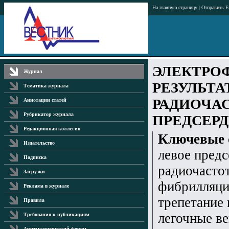
На главную страницу
|
Отправить E
ЭЛЕКТРО
Журнал
РЕЗУЛЬТ
Тематика журнала
РАДИОЧА
Аннотации статей
Рубрикатор журнала
ПРЕДСЕР
Редакционная коллегия
Ключевые 
Издательство
левое предс
Подписка
радиочастот
Загрузки
фибрилляци
Реклама в журнале
трепетание 
Правила
легочные ве
Требования к публикациям
Аритмологический форум