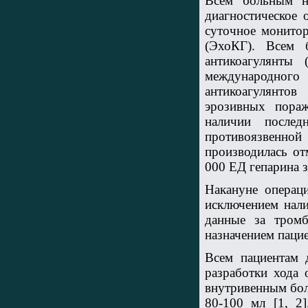
Всем больным на
диагностическое 
суточное монитор
(ЭхоКГ). Всем 
антикоагулянты
международного
антикоагулянто
эрозивных пораж
наличии послед
противоязвенной
производилась от
000 ЕД гепарина з
Накануне операц
исключением нал
данные за тром
назначением паци
Всем пациентам 
разработки хода 
внутривенным бол
80-100 мл [1, 2