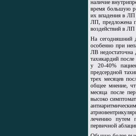
наличие внутрипр
время большую р
их впадения в ЛП
ЛП, предложена п
воздействий в ЛП [
На сегодняшний д
особенно при неп
ЛВ недостаточна 
тахикардий после
у 20-40% пацие
предсердной тахи
трех месяцев пос
общее мнение, чт
месяца после пе
высоко симптомат
антиаритмиче
атриовентрикул
лечению путем 
первичной аблаци
Обычно более выс