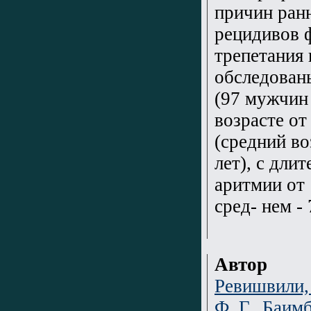
причин ран
рецидивов 
трепетания
обследован
(97 мужчин
возрасте от 
(средний во
лет), с дли
аритмии от 
сред- нем - 
Автор
Ревишвили,
Ф. Г.
,
Баимб