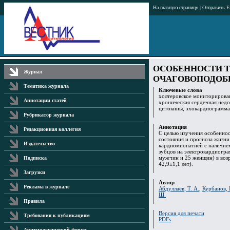
На главную страницу
|
Отправить E
ОСОБЕННОСТИ 
Журнал
ОЧАГОВОПОДОБ
Тематика журнала
Ключевые слова
холтеровское мониторирова
Аннотации статей
хроническая сердечная недо
цитокины, эхокардиограмма
Рубрикатор журнала
Аннотация
Редакционная коллегия
С целью изучения особенно
состояния и прогноза жизн
Издательство
кардиомиопатией с наличием
зубцов на электрокардиогра
мужчин и 25 женщин) в возра
Подписка
42,9±1,1 лет).
Загрузки
Автор
Реклама в журнале
Абдуллаев, Т. А.
,
Курбанов, 
Ш.
Правила
Версия для печати
Требования к публикациям
PDFs
Аритмологический форум