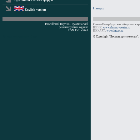
Наверх
English version
Российский Научно-Практический
Санкт-Петербургское общество кард
рецензируемый журнал
НИИК:
www.almazovcentre.ru
ISSN 1561-8641
ИНКАРТ:
www.incart.ru
Время генерации: 0 мс
© Copyright "Вестник аритмологии",