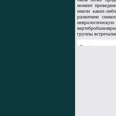
момент проведен
имели каких-либ
развитием синко
неврологическую
вертебробазиляр
группы встречали