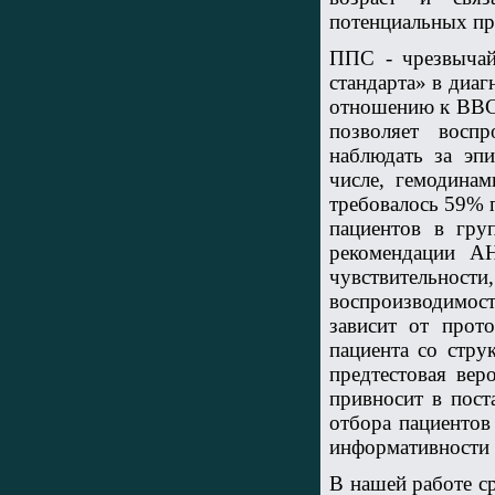
потенциальных пр
ППС - чрезвычай
стандарта» в диа
отношению к ВВС 
позволяет воспр
наблюдать за эпи
числе, гемодина
требовалось 59% 
пациентов в гру
рекомендации A
чувствительн
воспроизводимо
зависит от прото
пациента со стр
предтестовая ве
привносит в пост
отбора пациентов
информативности 
В нашей работе с