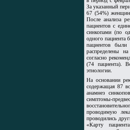
в период с февра
За указанный пер
67 (54%) женщин,
После анализа ре
пациентов с един
синкопами (по о
одного пациента 
пациентов были 
распределены н
согласно рекомен
(74 пациента). 
этиологии.
На основании ре
содержащая 87 в
анамнез синкопо
симптомы-предв
восстановительн
проводимую лека
проводились друг
«Карту пациент