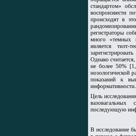
стандартом» обс
воспроизвести по
происходят в эт
рандомизирован
регистраторы соб
много «темных 
является тилт-
зарегистрироват
Однако считается
не более 50% [1,
нозологической р
показаний к в
информативности.
Цель исследования
вазовагальных 
последующую инф
В исследование б