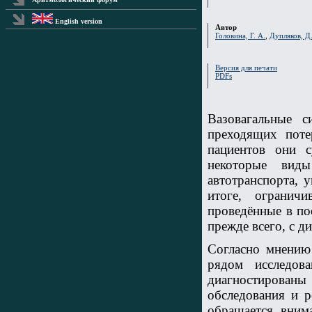
English version
Автор
Головина, Г. А.
,
Дупляков, Д.
Версия для печати
PDFs
Вазовагальные 
преходящих поте
пациентов они 
некоторые виды
автотранспорта, 
итоге, огранич
проведённые в по
прежде всего, с д
Согласно мнению
рядом исследов
диагностирован
обследования и р
обращается вним