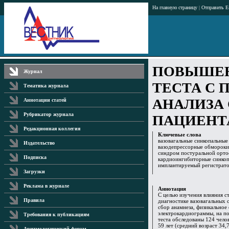
На главную страницу
|
Отправить E
ПОВЫШЕН
Журнал
ТЕСТА С
Тематика журнала
АНАЛИЗА
Аннотации статей
Рубрикатор журнала
ПАЦИЕНТ
Редакционная коллегия
Ключевые слова
вазовагальные синкопальные 
Издательство
вазодепрессорные обмороки,
синдром постуральной орто
Подписка
кардиоингибиторные синкоп
имплантируемый регистрато
Загрузки
Реклама в журнале
Аннотация
С целью изучения влияния с
Правила
диагностике вазовагальных 
сбор анамнеза, физикальное
электрокардиограммы, на п
Требования к публикациям
теста обследованы 124 челов
59 лет (средний возраст 34,
Аритмологический форум