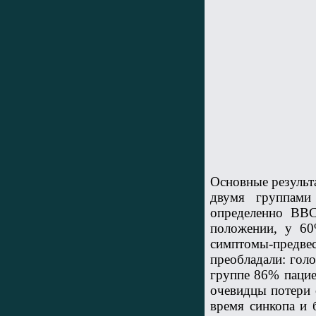
Основные результ
двумя группами
определенно ВВС
положении, у 6
симптомы-предве
преобладали: голо
группе 86% пацие
очевидцы потери 
время синкопа и 