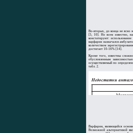
Во-вторых, до конца не ясно 
[5, 10]. Но всем известно, 
констатируют: использование
варфарин назначался амбулато
количеством зарегистрирован
достигает 10-16% [14].
Кроме того, известны сложно
обусловленным зависимостью 
осуществляемый по определен
табл. 2.
Варфарин, являющийся основн
Возможной альтернативой яв