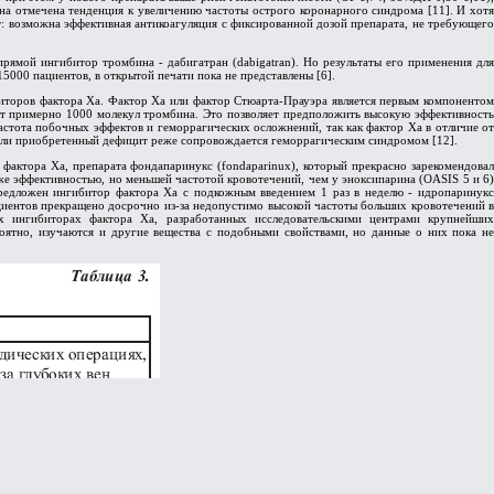
ана отмечена тенденция к увеличению частоты острого коронарного синдрома [11]. И хотя
: возможна эффективная антикоагуляция с фиксированной дозой препарата, не требующего
прямой ингибитор тромбина - дабигатран (dabigatran). Но результаты его применения для
000 пациентов, в открытой печати пока не представлены [6].
биторов фактора Xa. Фактор Xa или фактор Стюарта-Прауэра является первым компонентом
ует примерно 1000 молекул тромбина. Это позволяет предположить высокую эффективность
стота побочных эффектов и геморрагических осложнений, так как фактор Xa в отличие от
й или приобретенный дефицит реже сопровождается геморрагическим синдромом [12].
фактора Ха, препарата фондапаринукс (fondaparinux), который прекрасно зарекомендовал
же эффективностью, но меньшей частотой кровотечений, чем у эноксипарина (OASIS 5 и 6)
редложен ингибитор фактора Xa с подкожным введением 1 раз в неделю - идропаринукс
циентов прекращено досрочно из-за недопустимо высокой частоты больших кровотечений в
 ингибиторах фактора Xa, разработанных исследовательскими центрами крупнейших
ероятно, изучаются и другие вещества с подобными свойствами, но данные о них пока не