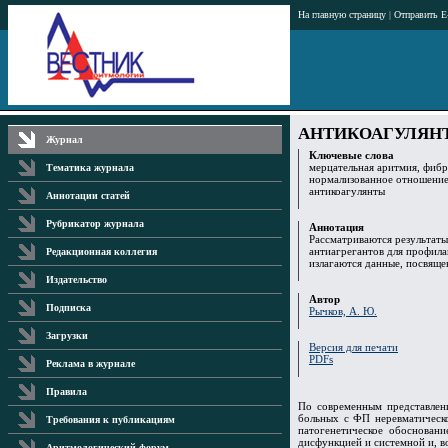
На главную страницу
|
Отправить E
АНТИКОАГУЛЯН
Журнал
Ключевые слова
мерцательная аритмия, фиб
Тематика журнала
нормализованное отношение
антикоагулянты
Аннотации статей
Рубрикатор журнала
Аннотация
Рассматриваются результат
антиагрегантов для профил
Редакционная коллегия
излагаются данные, посвяще
Издательство
Автор
Подписка
Рычков, А. Ю.
Загрузки
Версия для печати
PDFs
Реклама в журнале
Правила
По современным представлен
больных с ФП неревматическо
Требования к публикациям
патогенетическое обоснован
дисфункцией и системной и, в
Аритмологический форум