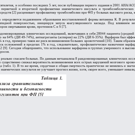
ятилетия, и особенно последних 5 лет, после публикации первого издания в 2001 AHA/ACC
 первичной и вторичной профилактики ишемического инсульта и тромбоэмболических
средств [2] расценивает профилактику тромбоэмболии при ФП у больных высокого риска, ка
 определяется подавлением образования восстановленной формы витамина К. В результа
ипидной поверхностью, инициируя запуск коагуляционного каскада. Под влиянием не
оров свертывания крови, протеинов C и S [7].
домизированных клинических исследований, включавших в себя 28044 пациента (средний в
бо на 64% (ДИ 49-74%), антиагреганты (аспирин) на 22% (ДИ 6-35%). Варфарин был эффек
 в год, примерно таков же риск возникновения больших кровотечений [10]. Таким образом
иск осложнений в пределах 1% в год, следовательно, профилактическое назначение варфа
 [9]. Сегодня общепринято, что использование варфарина в группах умеренного и высоког
просов.
ы реально спасаем больных. По данным метаанализа 8 рандомизированных клинических иссл
ин существенно снижал вероятность возникновения всех острых нарушений мозгового кров
а (табл. 1). В то же время, сердечная и общая смертность практически не менялись и знач
ты ишемических инсультов не улучшает прогноз жизни, хотя, скорее всего, уменьшает инвал