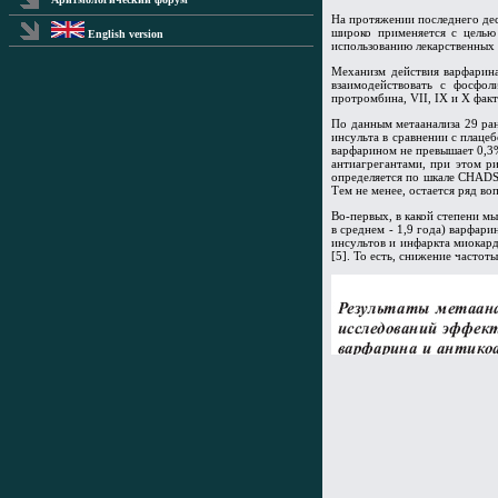
На протяжении последнего дес
широко применяется с целью
English version
использованию лекарственных 
Механизм действия варфарина
взаимодействовать с фосфол
протромбина, VII, IX и X факт
По данным метаанализа 29 ран
инсульта в сравнении с плаце
варфарином не превышает 0,3%
антиагрегантами, при этом р
определяется по шкале CHADS2
Тем не менее, остается ряд во
Во-первых, в какой степени м
в среднем - 1,9 года) варфар
инсультов и инфаркта миокард
[5]. То есть, снижение часто