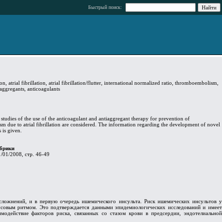
Быстрый поиск:
tion, atrial fibrillation, atrial fibrillation/flutter, international normalized ratio, thromboembolism,
iaggregants, anticoagulants
 studies of the use of the anticoagulant and antiaggregant therapy for prevention of
m due to atrial fibrillation are considered. The information regarding the development of novel
 is given.
брики
/01/2008, стр. 46-49
ложнений, и в первую очередь ишемического инсульта. Риск ишемических инсультов у
нусовым ритмом. Это подтверждается данными эпидемиологических исследований и имеет
одействие факторов риска, связанных со стазом крови в предсердии, эндотелиальной