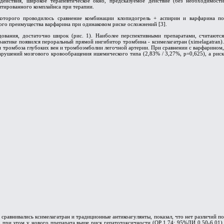
действия, широкое терапевтическое окно, предсказуемое действие (без необходимости
нтированного комплайнса при терапии.
которого проводилось сравнение комбинации клопидогрель + аспирин и варфарина по
ного преимущества варфарина при одинаковом риске осложнений [3].
дования, достаточно широк (рис. 1). Наиболее перспективными препаратами, считаются
рактике появился пероральный прямой ингибитор тромбина - ксимелагатран (ximelagatran).
и тромбоза глубоких вен и тромбоэмболии легочной артерии. При сравнении с варфарином,
арушений мозгового кровообращения ишемического типа (2,83% / 3,27%, p=0,625), а риск
сравнивались ксимелагатран и традиционные антикоагулянты, показал, что нет различий по
 при этом у нового препарата выше риск гепатотоксичности (ОР 1,74; 95%ДИ 0,50-6,01),