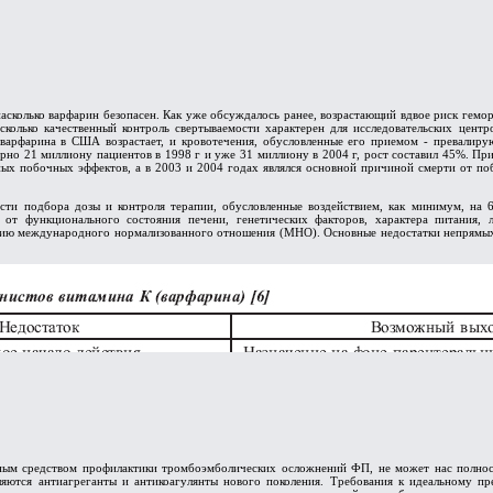
насколько варфарин безопасен. Как уже обсуждалось ранее, возрастающий вдвое риск гем
насколько качественный контроль свертываемости характерен для исследовательских цен
 варфарина в США возрастает, и кровотечения, обусловленные его приемом - превалир
рно 21 миллиону пациентов в 1998 г и уже 31 миллиону в 2004 г, рост составил 45%. Пр
ных побочных эффектов, а в 2003 и 2004 годах являлся основной причиной смерти от по
сти подбора дозы и контроля терапии, обусловленные воздействием, как минимум, на 
от функционального состояния печени, генетических факторов, характера питания, ле
ию международного нормализованного отношения (МНО). Основные недостатки непрямых а
ым средством профилактики тромбоэмболических осложнений ФП, не может нас полностью
ляются антиагреганты и антикоагулянты нового поколения. Требования к идеальному 