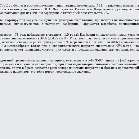
/ESC guidelines и соответствующих национальных рекомендаций [1], назначение варфарина
 осложнений у пациентов с ФП. Действующее Российское Федеральное руководство по
к показание для назначения варфарина с категорией доказательства «А».
те, формируется нарушение функции факторов свертывания, проявляется неспособностью
прямых антикоагулянтов, в частности варфарина, нарушается выработка полноценных
озраст - 71 год; наблюдение в среднем - 1,5 года). Варфарин снижает риск ишемического
тивнее антиагрегантов на 39% (ДИ 22-52%). Риск геморрагического инсульта при лечении
, отмечено снижение риска примерно на 60% в сравнении с плацебо или 40% в сравнении с
рина целесообразно только при риске ишемического инсульта значительно >2% в год, что
о риска может уменьшить частоту инсультов, и определены показания для его назначения.
едований сравнения варфарина и аспирина, включавших в себя 9598 пациентов (наблюдение
ообращения и ишемических инсультов, при этом недостоверно снижалась частота летальных
ительно, почти в 2 раза возрастал риск геморрагических инсультов и больших кровотечений
идизацию пациентов, что тоже имеет немаловажное значение.