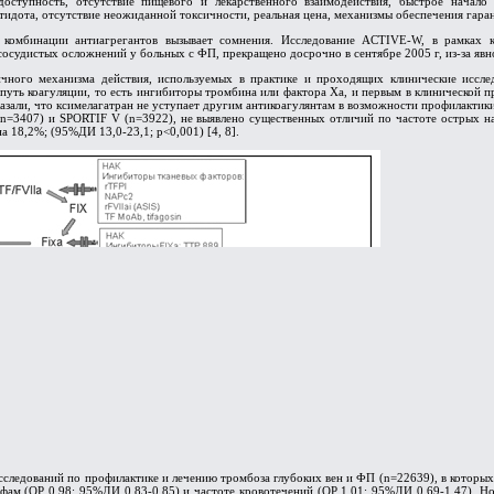
доступность, отсутствие пищевого и лекарственного взаимодействия, быстрое начало 
тидота, отсутствие неожиданной токсичности, реальная цена, механизмы обеспечения гара
 комбинации антиагрегантов вызывает сомнения. Исследование ACTIVE-W, в рамках 
осудистых осложнений у больных с ФП, прекращено досрочно в сентябре 2005 г, из-за яв
ичного механизма действия, используемых в практике и проходящих клинические иссле
путь коагуляции, то есть ингибиторы тромбина или фактора Xa, и первым в клинической п
азали, что ксимелагатран не уступает другим антикоагулянтам в возможности профилактик
 (n=3407) и SPORTIF V (n=3922), не выявлено существенных отличий по частоте острых н
 18,2%; (95%ДИ 13,0-23,1; p<0,001) [4, 8].
сследований по профилактике и лечению тромбоза глубоких вен и ФП (n=22639), в которых 
фам (ОР 0,98; 95%ДИ 0,83-0,85) и частоте кровотечений (ОР 1,01; 95%ДИ 0,69-1,47). Но