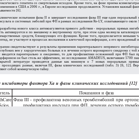
токсического гепатита со смертельным исходом. Кроме того, на фоне приема ксимелагатр
именения в США в 2006 г., в Европе исследования продолжаются. Установлен важный факт
ываемости [6].
линические испытания фазы II и завершает исследования фазы III еще один пероральный 
сульта и системных эмболий при ФП в рамках исследования Re-LY, охватывающего около 15
 разработка нового класса антикоагулянтов прямого действия - пероральных прямых инги
есть активируется и по внешнему и внутреннему пути, при этом одна молекула катализир
екарственных средств, блокирующих его функцию. Кроме того, предполагается меньшая ча
ептид, не участвует в процессах воспаления и клеточной пролиферации, а его врожденны
ерапии свидетельствуют и результаты применения парентерального непрямого ингибитора 
 глубоких вен у хирургических больных и в лечении острого коронарного синдрома с той 
с вводится парентерально и ежедневно, то для профилактики осложнений при ФП был п
с варфарином он был столь же эффективен, но исследование AMADEUS, включавшее 5700 па
ткрытой литературе приводятся данные как минимум о 7 новых пероральных прямых
 проходящих разные, включая III, фазы клинических исследований (табл. 3) [6, 12]. В
вляют собой коммерческую тайну.