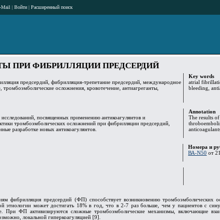
-Mail
|
Войти
|
Расширенный поиск
ТЫ ПРИ ФИБРИЛЛЯЦИИ ПРЕДСЕРДИЙ
Key words
рилляция предсердий, фибрилляция-трепетание предсердий, международное
atrial fibrilla
, тромбоэмболические осложнения, кровотечение, антиагреганты,
bleeding, ant
Annotation
ы исследований, посвященных применению антикоагулянтов и
The results of
актики тромбоэмболических осложнений при фибрилляции предсердий,
throboembolis
нные разработке новых антикоагулянтов.
anticoagulants
Номера и ру
ВА-N50
от 21
иям фибрилляция предсердий (ФП) способствует возникновению тромбоэмболических ос
й этиологии может достигать 18% в год, что в 2-7 раз больше, чем у пациентов с си
ие. При ФП активизируются сложные тромбоэмболические механизмы, включающие взаим
озможно, локальной гиперкоагуляцией [9].