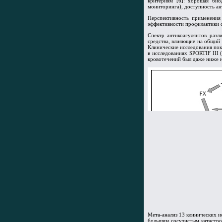
критериям [6]: хорошая био
мониторинга), доступность ан
Перспективность применения
эффективности профилактики с
Спектр антикоагулянтов разл
средства, влияющие на общий 
Клинические исследования пок
в исследованиях SPORTIF III
кровотечений был даже ниже на
Мета-анализ 13 клинических и
большим сосудистым катастро