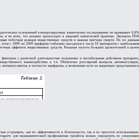
оррагических осложнений в контролируемых клинических исследованиях не превышает 0,6%
тров, и не ясно, что реально происходит в широкой клинической практике. Эксперты FDA
ующая побочная реакция лекарственных средств и важная причина смерти. По их данным
и этом с 1990 по 2000 варфарин стабильно находился в числе 10 препаратов с наибольшим
бочных эффектов лекарственных средств. Реальная частота больших кровотечений в целом
6 факторов с различной длительностью полужизни и нестабильным действием препарата,
карственного взаимодействия и т.п. Обязателен регулярный контроль антикоагуляции,
нтикоагулянтов, в частности варфарина, и возможные пути их коррекции представлены в
 устраивать, как по эффективности и безопасности, так и по простоте использования.
препарату для медикаментозной профилактики тромбоза можно определить по следующим