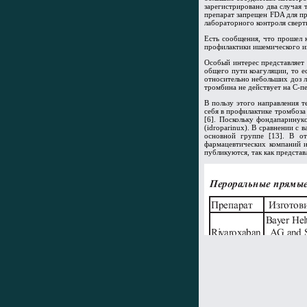
зарегистрировано два случая 
препарат запрещен FDA для пр
лабораторного контроля сверт
Есть сообщения, что прошел к
профилактики ишемического ин
Особый интерес представляет
общего пути коагуляции, то 
относительно небольших доз л
тромбина не действует на С-п
В пользу этого направления т
себя в профилактике тромбоза
[6]. Поскольку фондапаринук
(idroparinux). В сравнении 
основной группе [13]. В о
фармацевтических компаний и
публикуются, так как предста