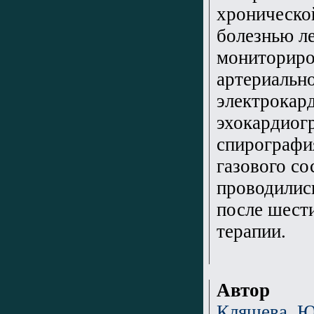
хроническо
болезнью л
мониториро
артериально
электрокар
эхокардиог
спирографи
газового со
проводилис
после шест
терапии.
Автор
Кляшева, Ю