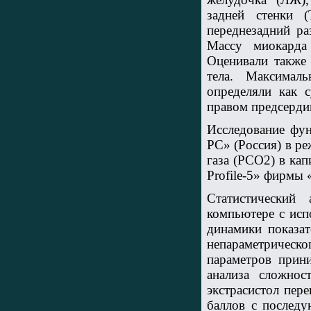
задней стенки 
переднезадний р
Массу миокарда
Оценивали такж
тела. Максимал
определяли как 
правом предсерди
Исследование фун
РС» (Россия) в р
газа (РСО2) в ка
Profile-5» фирмы
Статистический
компьютере с исп
динамики показа
непараметрическо
параметров прини
анализа сложно
экстрасистол перев
баллов с послед