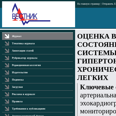
На главную страницу
|
Отправить E
ОЦЕНКА 
Журнал
СОСТОЯН
Тематика журнала
СИСТЕМЫ
Аннотации статей
Рубрикатор журнала
ГИПЕРТО
Редакционная коллегия
ХРОНИЧЕ
Издательство
ЛЕГКИХ
Подписка
Ключевые 
Загрузки
артериальна
Реклама в журнале
эхокардиог
Правила
мониториро
Требования к публикациям
Аритмологический форум