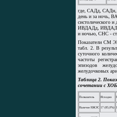
где, САДд, САДн,
день и за ночь,
систолического и
ИВДАДд, ИВДАДн -
и ночью, СНС - ст
Показатели СМ ЭК
табл. 2. В резул
суточного количе
частоты регистр
эпизодов желуд
желудочковых ар
Таблица 2. Пока
сочетании с ХОБ
Полказатель
Исходно
Наличие НЖЭС
17 (85,0%)