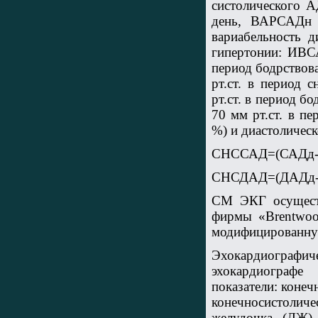
систолического А
день, ВАРСАДн 
вариабельность д
гипертонии: ИВС
период бодрство
рт.ст. в период
рт.ст. в период 
70 мм рт.ст. в п
%) и диастоличес
СНССАД=(САДд-
СНСДАД=(ДАДд-
СМ ЭКГ осущест
фирмы «Brentwoo
модифицированную
Эхокардиографиче
эхокардиограф
показатели: коне
конечносистолич
желудочка (ЛЖ)