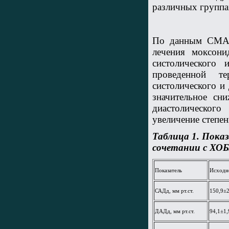
различных группа
По данным СМАД 
лечения моксони
систолического
проведенной т
систолического и 
значительное сни
диастолическог
увеличение степе
Таблица 1. Пока
сочетании с ХОБ
Показатель
Исходн
САДд, мм рт.ст.
150,9±2
ДАДд, мм рт.ст.
94,1±1,