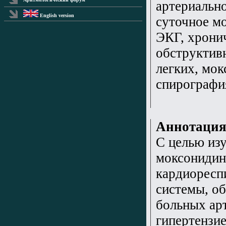
артериально
English version
суточное м
ЭКГ, хрони
обструктив
легких, мок
спирографи
Аннотаци
С целью из
моксонидин
кардиоресп
системы, о
больных ар
гипертензие