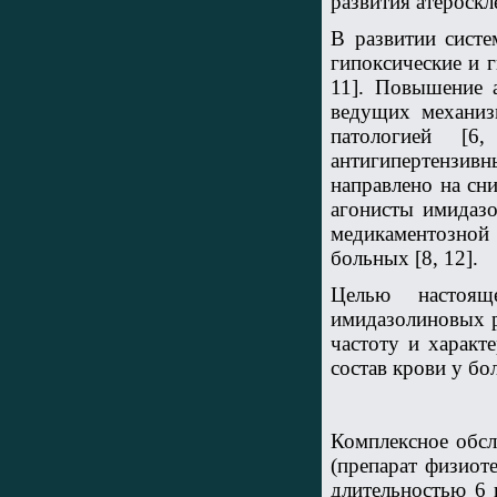
развития атероскле
В развитии сист
гипоксические и 
11]. Повышение а
ведущих механиз
патологией [6
антигипертензи
направлено на сн
агонисты имидазо
медикаментозной
больных [8, 12].
Целью настоящ
имидазолиновых р
частоту и характ
состав крови у б
Комплексное обсл
(препарат физиоте
длительностью 6 